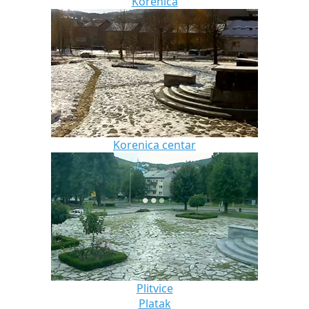
Korenica
Korenica centar
Plitvice
Platak