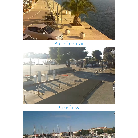
Poreč centar
Poreč riva