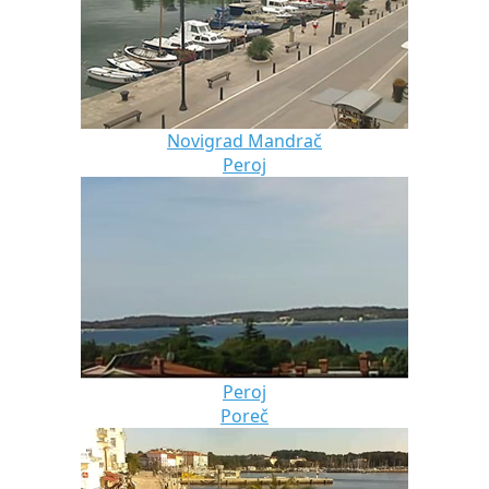
Novigrad Mandrač
Peroj
Peroj
Poreč