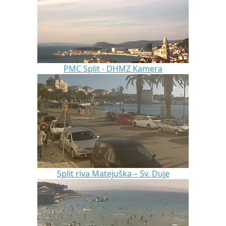
PMC Split - DHMZ Kamera
Split riva Matejuška – Sv. Duje