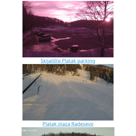
Skijalište Platak parking
Platak staza Radesevo