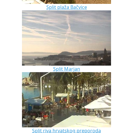
Split plaža Bačvice
Split Marjan
Split riva hrvatskog preporoda