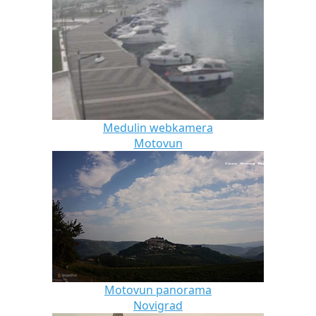
Medulin webkamera
Motovun
Motovun panorama
Novigrad