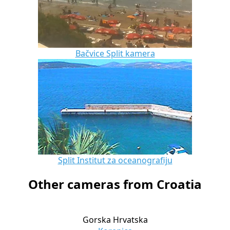
Bačvice Split kamera
Split Institut za oceanografiju
Other cameras from Croatia
Gorska Hrvatska