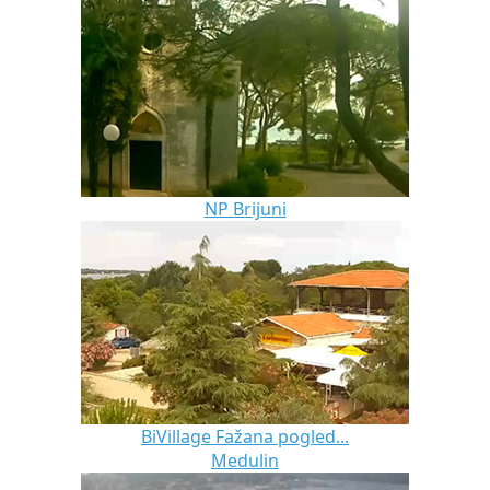
NP Brijuni
BiVillage Fažana pogled...
Medulin