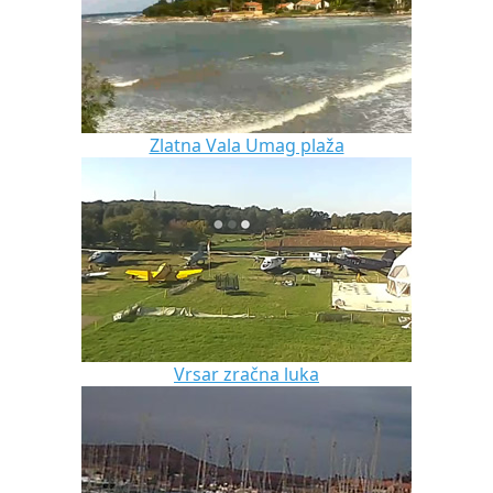
Zlatna Vala Umag plaža
Vrsar zračna luka