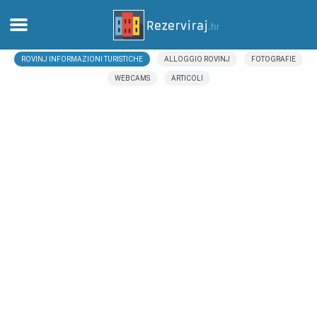
ROVINJ INFORMAZIONI TURISTICHE
ALLOGGIO ROVINJ
FOTOGRAFIE
Casa
WEBCAMS
ARTICOLI
Appartamenti
Informazioni turistiche
Spiagge
webcams
Incontra Croazia
musei