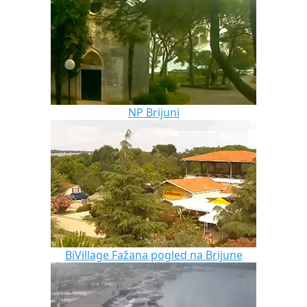
NP Brijuni
BiVillage Fažana pogled na Brijune