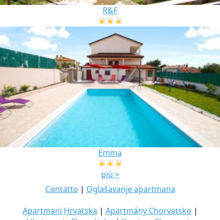
R&F
Emma
più >
Contatto
|
Oglašavanje apartmana
Apartmani Hrvatska
|
Apartmány Chorvatsko
|