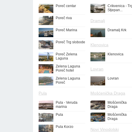
Poreč centar
Crikvenica - Tr
Stjepan...
Poreč riva
Dramalj
Poreč Marina
Dramalj Krk
Poreč Trg slobode
Klenovica
Poreč Zelena
Klenovica
Laguna
Zelena Laguna
Lovran
Poreč hotel
Zelena Laguna
Lovran
Poreč
Pula
Mošćenička Draga
Pula - Veruda
Mošćenička
marina
Draga
Pula
Mošćenička
Draga
Pula Korzo
Novi Vinodolski