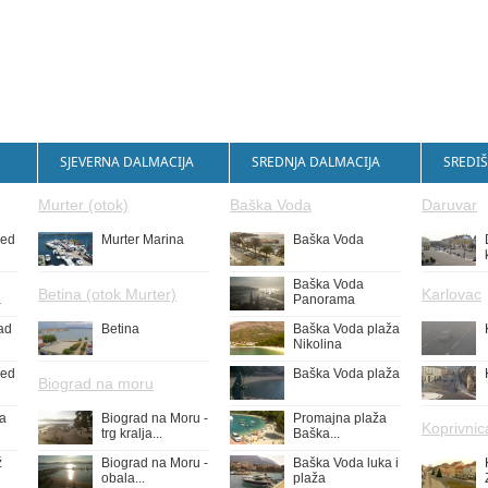
SJEVERNA DALMACIJA
SREDNJA DALMACIJA
SREDIŠ
Murter (otok)
Baška Voda
Daruvar
led
Murter Marina
Baška Voda
Baška Voda
Betina (otok Murter)
Karlovac
a
Panorama
ad
Betina
Baška Voda plaža
Nikolina
led
Baška Voda plaža
Biograd na moru
ža
Biograd na Moru -
Promajna plaža
Koprivnic
trg kralja...
Baška...
ž
Biograd na Moru -
Baška Voda luka i
obala...
plaža