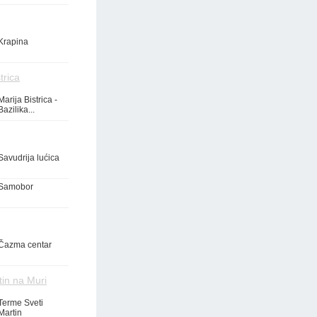
Krapina
trica
Marija Bistrica -
Bazilika...
Savudrija lućica
Samobor
Čazma centar
tin na Muri
Terme Sveti
Martin