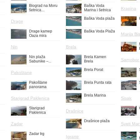
Biograd na Moru
Baška Voda
Krapina
šetnica...
Marina i šetnica
Baška Voda plaža
Drage
Drage kamep
Baška Voda Plaža
Marija Bis
Oaza mira
Nin
Brela
Nin plaža
Brela Kamen
Samobor
Sabunike –...
Brela
Brela Porat
Pakoštane
Pakoštane
Brela Punta rata
panorama
Brela Marina
Starigrad Paklenica
Sisak
Starigrad
Drašnice
Paklenica
Drašnice plaža
Zadar
Sveti Mar
Zadar trg
Igrane