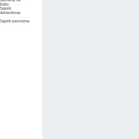
Sljemena na
Bistru
Zagreb
Manduševac
Zagreb panorama