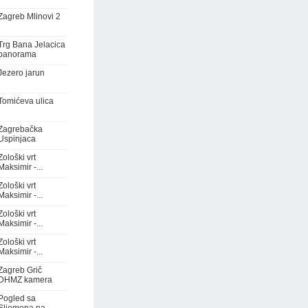
Zagreb Mlinovi 2
Trg Bana Jelacica
panorama
Jezero jarun
Tomićeva ulica
Zagrebačka
Uspinjaca
Zološki vrt
Maksimir -...
Zološki vrt
Maksimir -...
Zološki vrt
Maksimir -...
Zološki vrt
Maksimir -...
Zagreb Grič
DHMZ kamera
Pogled sa