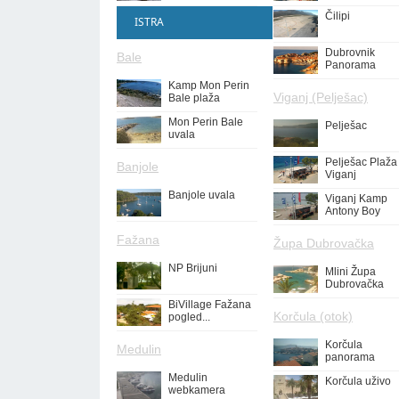
Čilipi
ISTRA
Dubrovnik
Bale
Panorama
Kamp Mon Perin
Viganj (Pelješac)
Bale plaža
Mon Perin Bale
Pelješac
uvala
Pelješac Plaža
Banjole
Viganj
Banjole uvala
Viganj Kamp
Antony Boy
Fažana
Župa Dubrovačka
NP Brijuni
Mlini Župa
Dubrovačka
BiVillage Fažana
Korčula (otok)
pogled...
Korčula
Medulin
panorama
Medulin
Korčula uživo
webkamera