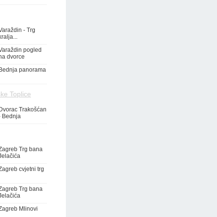
Varaždin - Trg
kralja...
Varaždin pogled
na dvorce
Bednja panorama
ke Toplice
Dvorac Trakošćan
- Bednja
Zagreb Trg bana
Jelačića
Zagreb cvjetni trg
Zagreb Trg bana
Jelačića
Zagreb Mlinovi