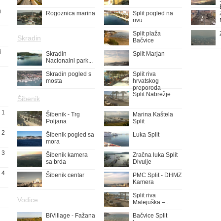
i
Rogoznica marina
Split pogled na
rivu
Split plaža
Skradin
Bačvice
i
Skradin -
Split Marjan
Nacionalni park...
Skradin pogled s
Split riva
mosta
hrvatskog
preporoda
Split Nabrežje
Šibenik
 1
Šibenik - Trg
Marina Kaštela
Poljana
Split
 2
Šibenik pogled sa
Luka Split
mora
 3
Šibenik kamera
Zračna luka Split
sa brda
Divulje
 4
Šibenik centar
PMC Split - DHMZ
Kamera
Split riva
Vodice
Matejuška –...
BiVillage - Fažana
Bačvice Split