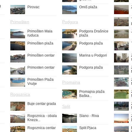
g
Pirovac
Omiš plaža
Primošten
Podgora
Primošten Mala
Podgora Drašnice
ruduca
plaža
Primošten plaža
Podgora plaža
Primošten centar
Marina u Podgori
Primosten centar
Podgora plaža
Primošten Plaža
Promajna
Vrulje
Promajna plaža
Rogoznica
Baška...
Buje centar grada
Split
Rogoznica - obala
Slano - Riva
Kneza...
Rogoznica centar
Split Pjaca