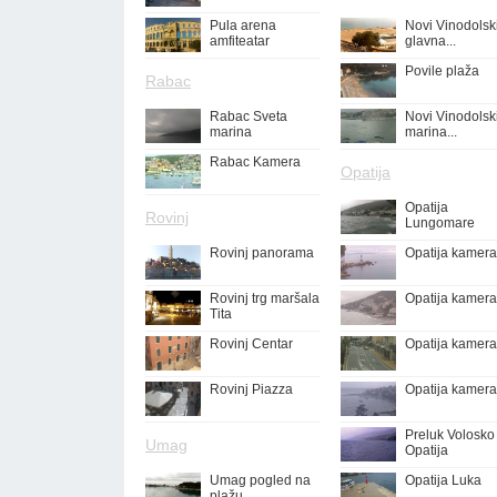
Pula arena
Novi Vinodolsk
amfiteatar
glavna...
Povile plaža
Rabac
Rabac Sveta
Novi Vinodolsk
marina
marina...
Rabac Kamera
Opatija
Opatija
Rovinj
Lungomare
Rovinj panorama
Opatija kamera
Rovinj trg maršala
Opatija kamera
Tita
Rovinj Centar
Opatija kamera
Rovinj Piazza
Opatija kamera
Preluk Volosko
Umag
Opatija
Umag pogled na
Opatija Luka
plažu