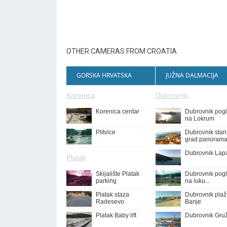
OTHER CAMERAS FROM CROATIA
GORSKA HRVATSKA
JUŽNA DALMACIJA
Korenica
Dubrovnik
Korenica centar
Dubrovnik pog
na Lokrum
Plitvice
Dubrovnik stari
grad panoram
Dubrovnik Lap
Platak
Skijalište Platak
Dubrovnik pog
parking
na luku...
Platak staza
Dubrovnik pla
Radesevo
Banje
Platak Baby lift
Dubrovnik Gru