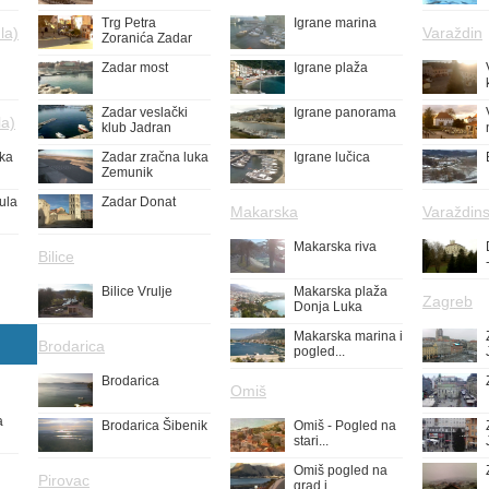
Trg Petra
Igrane marina
la)
Varaždin
Zoranića Zadar
Zadar most
Igrane plaža
Zadar veslački
Igrane panorama
la)
klub Jadran
uka
Zadar zračna luka
Igrane lučica
Zemunik
ula
Zadar Donat
Makarska
Varaždins
Makarska riva
Bilice
Bilice Vrulje
Makarska plaža
Zagreb
Donja Luka
Makarska marina i
Brodarica
pogled...
Brodarica
Omiš
a
Brodarica Šibenik
Omiš - Pogled na
stari...
Omiš pogled na
Pirovac
grad i...