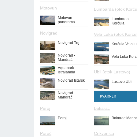
Motovun
Lumbarda (otok Korču
Motovun
Lumbarda
panorama
Korčula
Novigrad
Vela Luka (otok Korču
Novigrad Trg
Korčula Vela l
Novigrad -
Vela Luka Korč
Mandrač
Aquapark –
Ubli (otok Lastovo)
Istralandia
Novigrad Istarski
Lastovo Ubli
Novigrad
KVARNER
Mandrač
Peroj
Bakarac
Peroj
Bakarac Marin
Poreč
Crikvenica