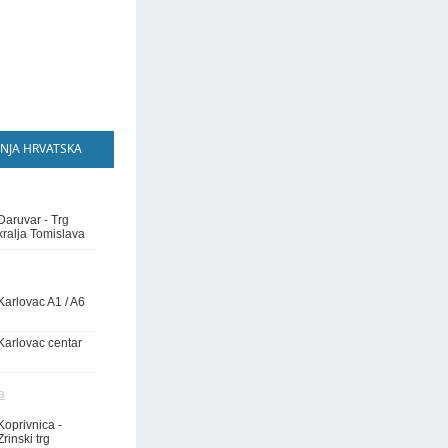
NJA HRVATSKA
Daruvar - Trg
kralja Tomislava
Karlovac A1 / A6
Karlovac centar
a
Koprivnica -
Zrinski trg