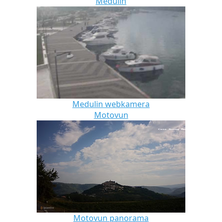
Medulin
Medulin webkamera
Motovun
Motovun panorama