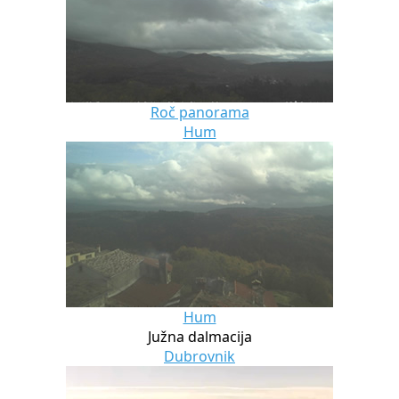
Roč panorama
Hum
Hum
Južna dalmacija
Dubrovnik