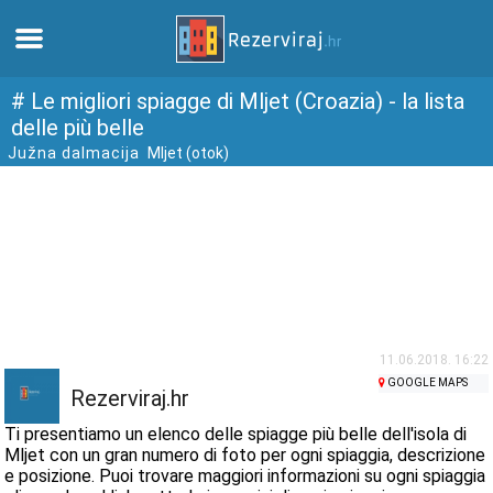
Casa
# Le migliori spiagge di Mljet (Croazia) - la lista
delle più belle
Južna dalmacija
Mljet (otok)
Appartamenti
Informazioni turistiche
Spiagge
webcams
11.06.2018. 16:22
GOOGLE MAPS
Incontra Croazia
Rezerviraj.hr
Ti presentiamo un elenco delle spiagge più belle dell'isola di
musei
Mljet con un gran numero di foto per ogni spiaggia, descrizione
e posizione. Puoi trovare maggiori informazioni su ogni spiaggia