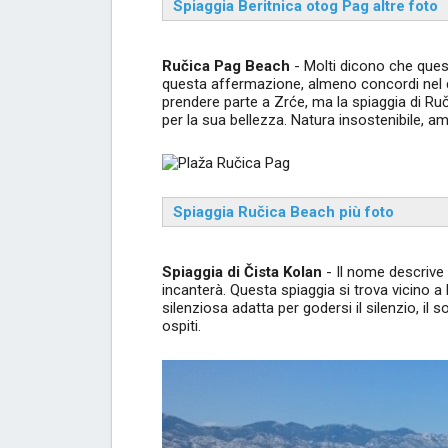
Spiaggia Beritnica otog Pag altre foto
Ručica Pag Beach
- Molti dicono che quest
questa affermazione, almeno concordi nel dir
prendere parte a Zrće, ma la spiaggia di Ruč
per la sua bellezza. Natura insostenibile, a
Spiaggia Ručica Beach più foto
Spiaggia di Čista Kolan
- Il nome descrive 
incanterà. Questa spiaggia si trova vicino a 
silenziosa adatta per godersi il silenzio, il
ospiti.