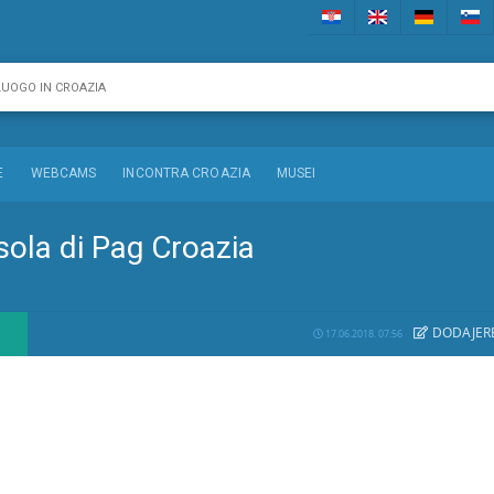
E
WEBCAMS
INCONTRA CROAZIA
MUSEI
isola di Pag Croazia
DODAJE
R
17.06.2018. 07:56