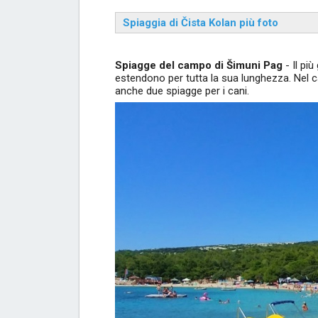
Spiaggia di Čista Kolan più foto
Spiagge del campo di Šimuni Pag
- Il pi
estendono per tutta la sua lunghezza. Nel ca
anche due spiagge per i cani.