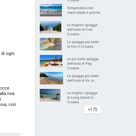
Temperatura del
mare ideale e piscina
Le migliori spiagge
dell'isola di Cres
Croazia...
Le spiagge più belle
di Krk in Croazia
,
 di ogni
Le più belle spiagge
dell'isola di Pag
Croazia
Le spiagge più belle
dell'isola di Vir in...
rocce
Le migliori spiagge
la riva.
di Long Island in
e
Croazia
iosi, con
+175