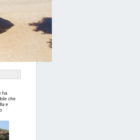
e ha
bile che
lla e
no