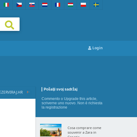
Login
Pošalji svoj sadržaj
EZERVIRAJ.HR
Commento
o
Upgrade this article
,
scriverne uno nuovo
. Non è richiesta
la registrazione
Cosa comprare come
souvenir a Zara in
Croazia