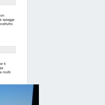
con
ne spiagge
prattutto
e ti
gia
ae molti