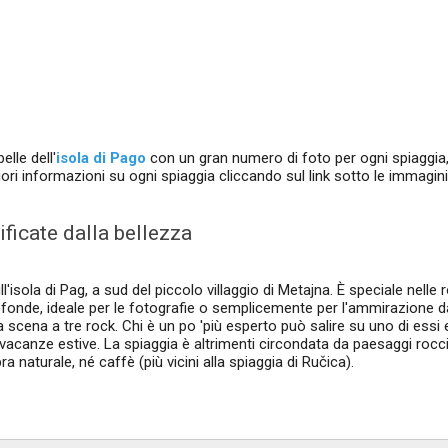
lle dell'
isola di Pago
con un gran numero di foto per ogni spiaggia
ri informazioni su ogni spiaggia cliccando sul link sotto le immagini
ificate dalla bellezza
l'isola di Pag, a sud del piccolo villaggio di Metajna. È speciale nelle 
nde, ideale per le fotografie o semplicemente per l'ammirazione dal
 scena a tre rock. Chi è un po 'più esperto può salire su uno di essi 
acanze estive. La spiaggia è altrimenti circondata da paesaggi rocc
a naturale, né caffè (più vicini alla spiaggia di Ručica).