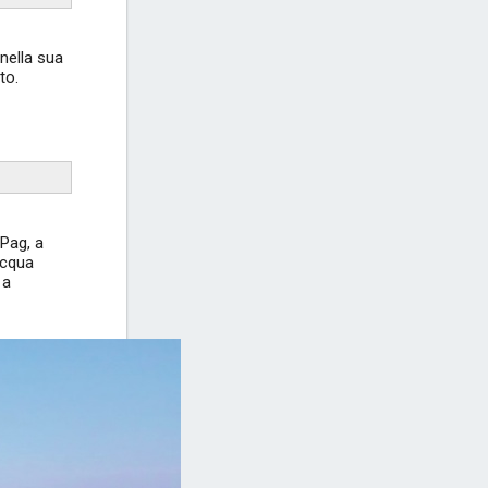
 nella sua
to.
 Pag, a
Acqua
 a