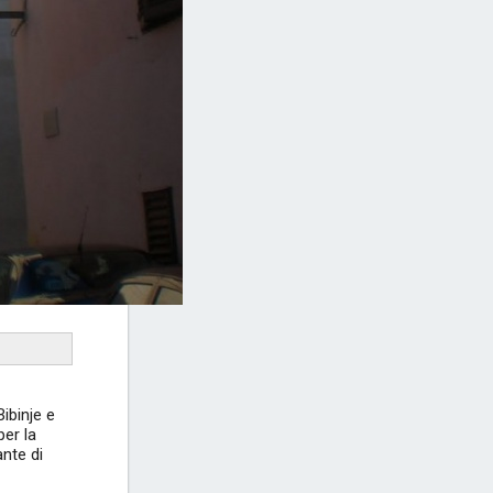
Bibinje e
per la
ante di