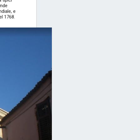
 tipici
ande
diale, e
el 1768.