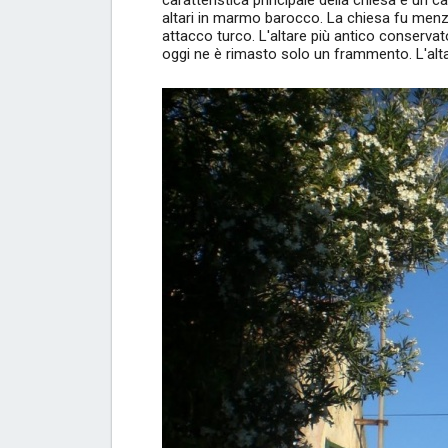
caratteristica principale della chiesa è un c
altari in marmo barocco. La chiesa fu menz
attacco turco. L'altare più antico conservat
oggi ne è rimasto solo un frammento. L'alta