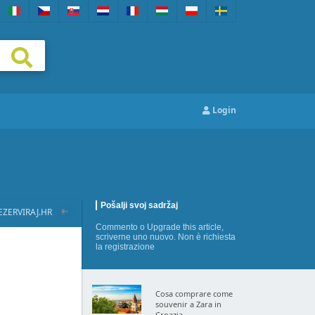
Login
Pošalji svoj sadržaj
EZERVIRAJ.HR
Commento
o
Upgrade this article
,
scriverne uno nuovo
. Non è richiesta
la registrazione
Cosa comprare come
souvenir a Zara in
Croazia