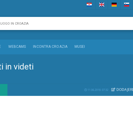
E
WEBCAMS
INCONTRA CROAZIA
MUSEI
i in videti
DODAJE
R
11.06.2018. 07:32