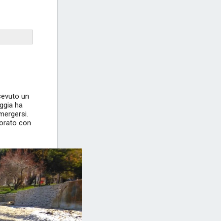
icevuto un
ggia ha
mergersi.
corato con