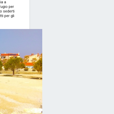
gia a
fugio per
 o sederti
ti per gli