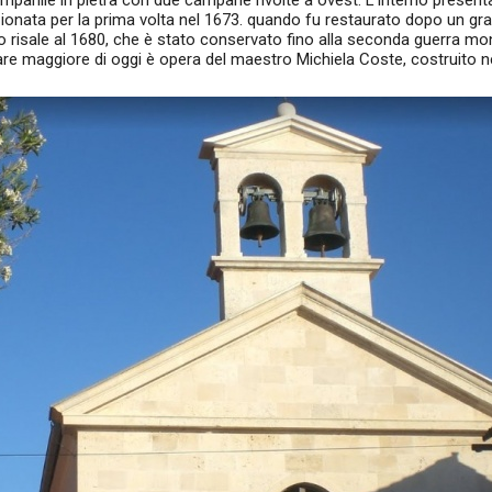
ampanile in pietra con due campane rivolte a ovest. L'interno presenta
ionata per la prima volta nel 1673. quando fu restaurato dopo un gr
o risale al 1680, che è stato conservato fino alla seconda guerra mon
re maggiore di oggi è opera del maestro Michiela Coste, costruito n