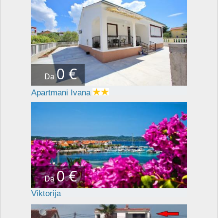
0 €
Da
Apartmani Ivana
0 €
Da
Viktorija