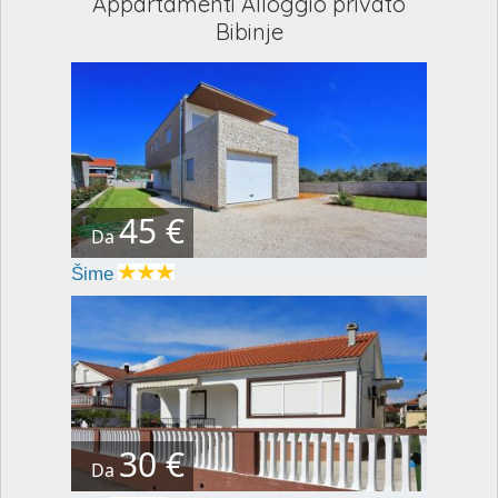
Appartamenti Alloggio privato
Bibinje
45 €
Da
Šime
30 €
Da