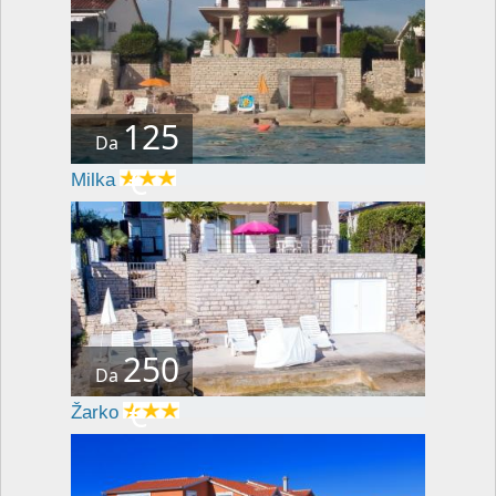
125
Da
€
Milka
250
Da
€
Žarko