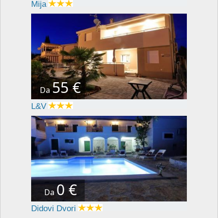
Mija
55 €
Da
L&V
0 €
Da
Didovi Dvori