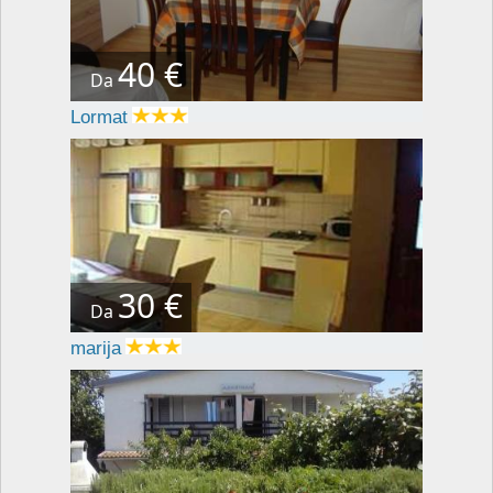
40 €
Da
Lormat
30 €
Da
marija