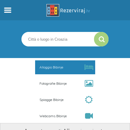
Casa
Appartamenti
Informazioni turistiche
Alloggio Bibinje
Spiagge
Fotografie Bibinje
webcams
Spiagge Bibinje
Incontra Croazia
Webcams Bibinje
musei