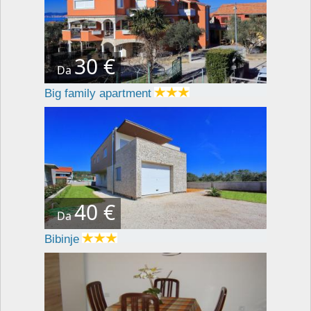
30 €
Da
Big family apartment
40 €
Da
Bibinje