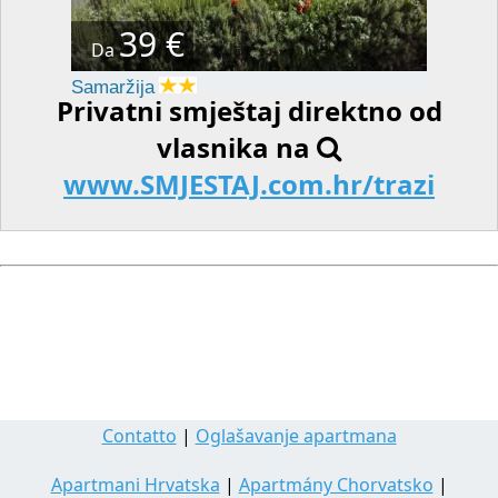
39 €
Da
Samaržija
Privatni smještaj direktno od
vlasnika na
www.SMJESTAJ.com.hr/trazi
Contatto
|
Oglašavanje apartmana
Apartmani Hrvatska
|
Apartmány Chorvatsko
|