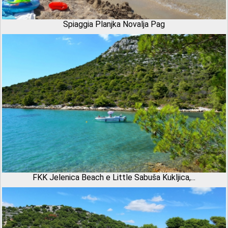
Spiaggia Planjka Novalja Pag
FKK Jelenica Beach e Little Sabuša Kukljica,...