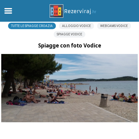
TUTTE LE SPIAGGE CROAZIA
ALLOGGIO VODICE
WEBCAMS VODICE
Casa
SPIAGGE VODICE
Appartamenti
Spiagge con foto Vodice
Informazioni turistiche
Spiagge
webcams
Incontra Croazia
musei