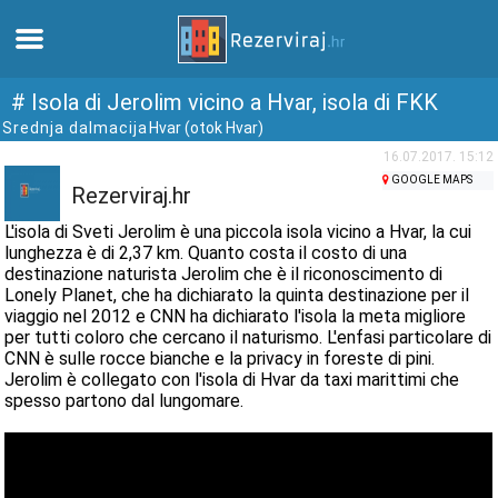
Casa
# Isola di Jerolim vicino a Hvar, isola di FKK
Srednja dalmacija
Hvar (otok Hvar)
Appartamenti
16.07.2017. 15:12
GOOGLE MAPS
Rezerviraj.hr
Informazioni turistiche
L'isola di Sveti Jerolim è una piccola isola vicino a Hvar, la cui
lunghezza è di 2,37 km. Quanto costa il costo di una
destinazione naturista Jerolim che è il riconoscimento di
Spiagge
Lonely Planet, che ha dichiarato la quinta destinazione per il
viaggio nel 2012 e CNN ha dichiarato l'isola la meta migliore
per tutti coloro che cercano il naturismo. L'enfasi particolare di
webcams
CNN è sulle rocce bianche e la privacy in foreste di pini.
Jerolim è collegato con l'isola di Hvar da taxi marittimi che
Incontra Croazia
spesso partono dal lungomare.
musei