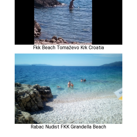
Fkk Beach Tomaževo Krk Croatia
Rabac Nudist FKK Girandella Beach