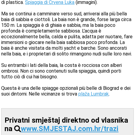
di plastica.
Spiaggia di Crvena Luka
(immagini).
Ma se continui a camminare verso sud, arriverai alla più bella
baia di sabbia e ciottoli. La baia non è grande, forse larga circa
150 m. La spiaggia è di ghiaia e sabbia, ma la baia poco
profonda è completamente sabbiosa. L'acqua è
eccezionalmente bella, calda e pulita, adatta per nuotare, fare
immersioni o giocare nella baia sabbiosa poco profonda. La
baia è anche visitata da molti yacht e barche. Sono ancorati
nella baia, e i proprietari di solito rimangono nudi sulle loro navi.
Su entrambi i lati della baia, la costa è rocciosa con alberi
ombrosi. Non ci sono contenuti sulla spiaggia, quindi porti
tutto ciò di cui hai bisogno.
Questa è una delle spiagge opzionali più belle di Biograd e dei
suoi dintorni. Nelle vicinanze si trova
plaža Lumbrak
.
Privatni smještaj direktno od vlasnika
na
www.SMJESTAJ.com.hr/trazi