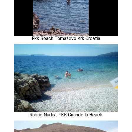
Fkk Beach Tomaževo Krk Croatia
Rabac Nudist FKK Girandella Beach