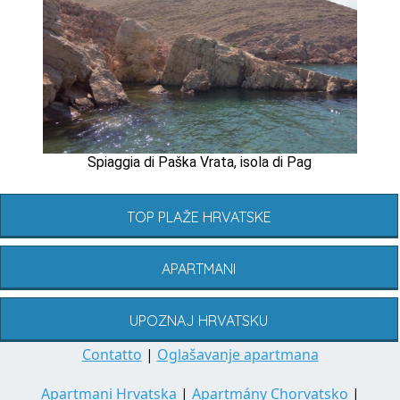
Spiaggia di Paška Vrata, isola di Pag
TOP PLAŽE HRVATSKE
APARTMANI
UPOZNAJ HRVATSKU
Contatto
|
Oglašavanje apartmana
Apartmani Hrvatska
|
Apartmány Chorvatsko
|