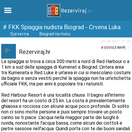
Casa
# FKK Spiaggia nudista Biograd - Crvena Luka
Sjeverna
Biograd na moru
dalmacija
Appartamenti
01.09.2017. 11:30
GOOGLE MAPS
Rezerviraj.hr
Informazioni turistiche
La spiaggia si trova a circa 300 metri a nord di Red Harbour o a
1 km a sud della spiaggia di Kumenat a Biograd. L'intera area
tra Kumenata e Red Luke è un'area in cui si mescolano costumi
Spiagge
da bagno e senza vestiti perché la spiaggia non ha un'etichetta
ufficiale FKK, ma per anni è popolare tra i naturisti.
webcams
Red Harbour Resort è una località chiusa. Il bagno all'interno
del resort ha un costo di 25 kn. La costa è prevalentemente
Incontra Croazia
ghiaiosa e rocciosa con alcune acque poco profonde. Di solito
non ci sono molte persone e puoi sempre trovare un posto
carino se ti piace. L'acqua nella maggior parte dei luoghi è
musei
ruvida, nonostante l'acqua bassa, come alcuni dei ciottoli e
pietre sassose nell'acqua. Quindi porta con te dei buoni sandali