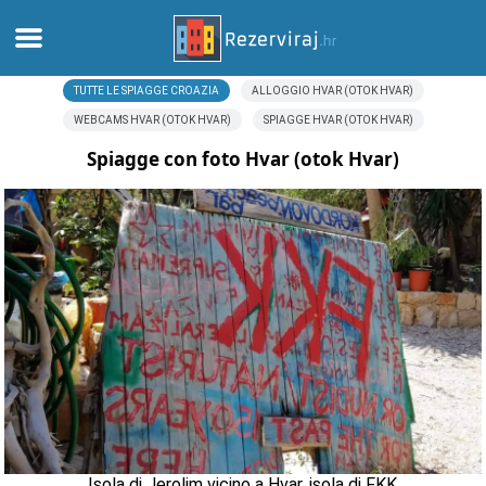
TUTTE LE SPIAGGE CROAZIA
ALLOGGIO HVAR (OTOK HVAR)
Casa
WEBCAMS HVAR (OTOK HVAR)
SPIAGGE HVAR (OTOK HVAR)
Appartamenti
Spiagge con foto Hvar (otok Hvar)
Informazioni turistiche
Spiagge
webcams
Incontra Croazia
musei
Isola di Jerolim vicino a Hvar, isola di FKK