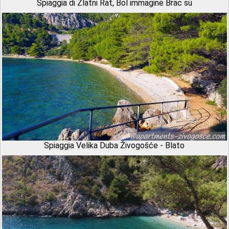
Spiaggia di Zlatni Rat, Bol immagine Brac su
Spiaggia Velika Duba Živogošće - Blato