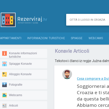
APPARTAMENTI
INFORMAZIONI TURISTICHE
SPIAGGE
WEBCAMS
Konavle Articoli
Konavle informazioni
turistiche
Tekstovi i članci iz regije Južna dal
Spiagge Konavle
Alloggio Konavle
Cosa comprare a Du
Fotografie
Soggiornerai a 
Croazia e ti s
Webcams
da questa belli
Abbiamo cercat
Articoli