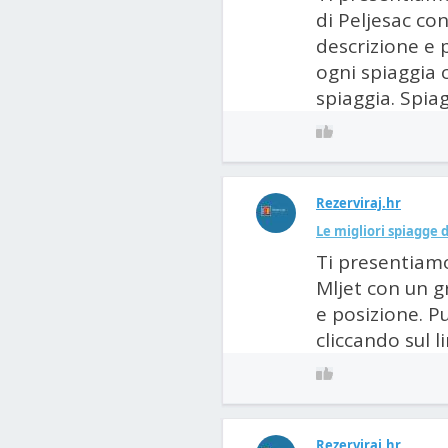
di Peljesac co
descrizione e 
ogni spiaggia c
spiaggia. Spiag
Rezerviraj.hr
Le migliori spiagge di
Ti presentiamo 
Mljet con un g
e posizione. P
cliccando sul l
Rezerviraj.hr