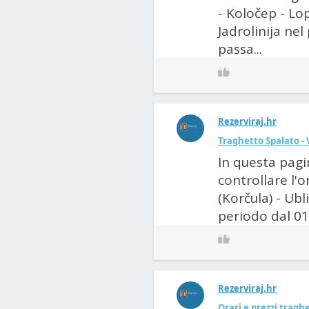
- Koločep - Lo
Jadrolinija nel
passa...
Rezerviraj.hr
Traghetto Spalato - V
In questa pagi
controllare l'o
(Korčula) - Ubl
periodo dal 01.
Rezerviraj.hr
Orari e prezzi traghe