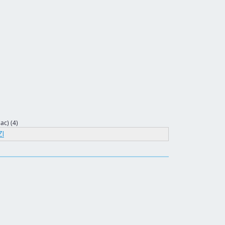
ac) (4)
I