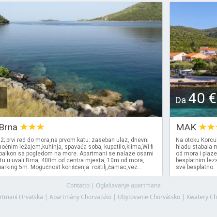
40 €
Da
 Brna
MAK
; prvi red do mora,na prvom katu: zaseban ulaz, dnevni
Na otoku Korcu
oćnim ležajem,kuhinja, spavaća soba, kupatilo,klima,Wi-fi
hladu stabala
v, balkon sa pogledom na more. Apartmani se nalaze osami
od mora i plaze
u u uvali Brna, 400m od centra mjesta, 10m od mora,
besplatnim leza
arking 5m. Mogućnost korišćenja: roštilj,čamac,vez...
sve besplatno.
Contatto
|
Oglašavanje apartmana
rtmani Hrvatska
|
Apartmány Chorvatsko
|
Ubytovanie Chorvátsko
|
Kwatery Ch