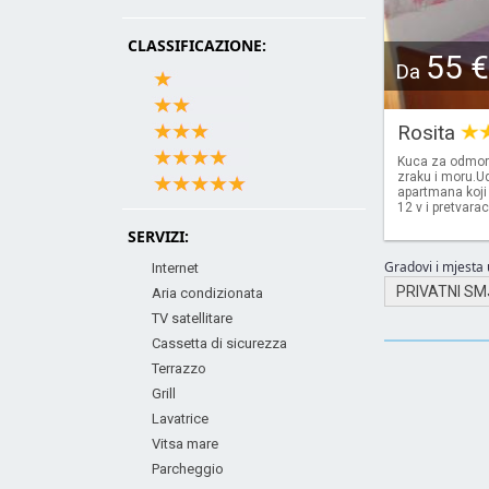
CLASSIFICAZIONE:
55 €
Da
Rosita
Kuca za odmor 
zraku i moru.U
apartmana koji
12 v i pretvara
SERVIZI:
Gradovi i mjesta u
Internet
PRIVATNI SM
Aria condizionata
TV satellitare
Cassetta di sicurezza
Terrazzo
Grill
Lavatrice
Vitsa mare
Parcheggio