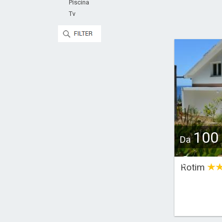
Piscina
Tv
100
Da
€
Rotim