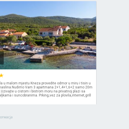
la u malom mjestu Kneza provedite odmor u miru i tisin u
 maslina.Nudimo Vam 3 apartmana 2+1,4+1,6+2 samo 20m
.Uzivajte u cistom i bistrom moru na privatnoj plazi sa
ljkama i suncobranima. Prking,vez za plovila,internet,grill
orwacja