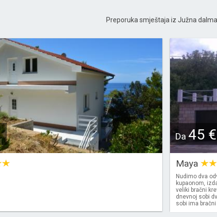
Preporuka smještaja iz Južna dalma
45 €
Da
Maya
Nudimo dva odv
kupaonom, izda
veliki bračni kr
dnevnoj sobi d
sobi ima bračni