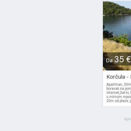
35 €
Da
Korčula -
Apartman, 50m2
boravak sa pom
internet,Sat-t
u mirnom mjest
20m od plaže, p
Apa