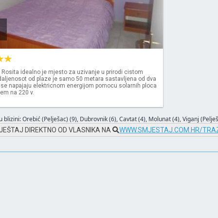
Rosita idealno je mjesto za uzivanje u prirodi cistom
daljenosot od plaze je samo 50 metara sastavljena od dva
 se napajaju elektricnom energijom pomocu solarnih ploca
cem na 220 v.
 blizini:
Orebić (Pelješac) (9)
,
Dubrovnik (6)
,
Cavtat (4)
,
Molunat (4)
,
Viganj (Pelješ
JEŠTAJ DIREKTNO OD VLASNIKA NA
WWW.SMJESTAJ.COM.HR/TRAZ