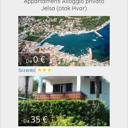
Appartamenti Alloggio privato
Jelsa (otok Hvar)
0 €
Da
Srzentić
35 €
Da