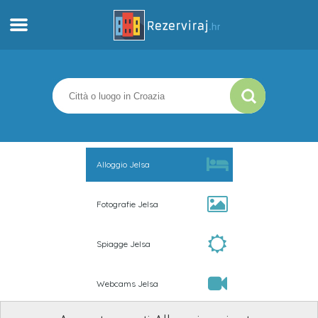
Casa
Appartamenti
Informazioni turistiche
Alloggio Jelsa
Spiagge
Fotografie Jelsa
webcams
Spiagge Jelsa
Incontra Croazia
Webcams Jelsa
musei