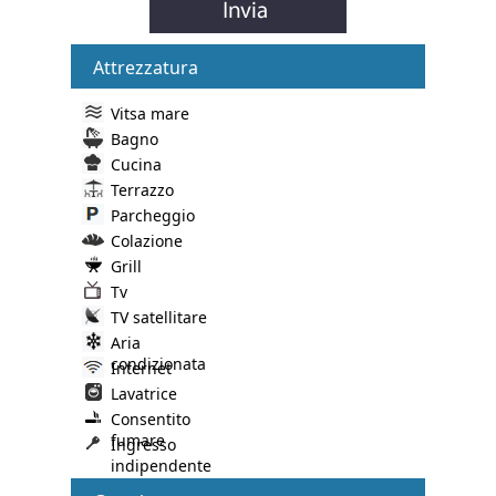
Attrezzatura
Vitsa mare
Bagno
Cucina
Terrazzo
Parcheggio
Colazione
Grill
Tv
TV satellitare
Aria
condizionata
Internet
Lavatrice
Consentito
fumare
Ingresso
indipendente