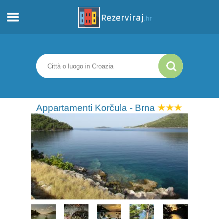
Casa
Appartamenti
Informazioni turistiche
Appartamenti Korčula - Brna
Spiagge
webcams
Incontra Croazia
musei