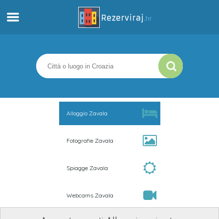
Casa
Appartamenti
Informazioni turistiche
Alloggio Zavala
Spiagge
Fotografie Zavala
webcams
Spiagge Zavala
Incontra Croazia
Webcams Zavala
musei