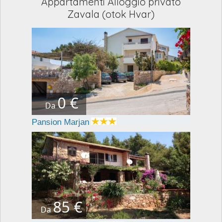
Appartamenti Alloggio privato
Zavala (otok Hvar)
0 €
Da
Pansion Marjan
85 €
Da