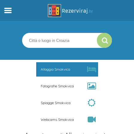
Casa
Appartamenti
Informazioni turistiche
Alloggio Smokvica
Spiagge
Fotografie Smokvica
webcams
Spiagge Smokvica
Incontra Croazia
Webcams Smokvica
musei