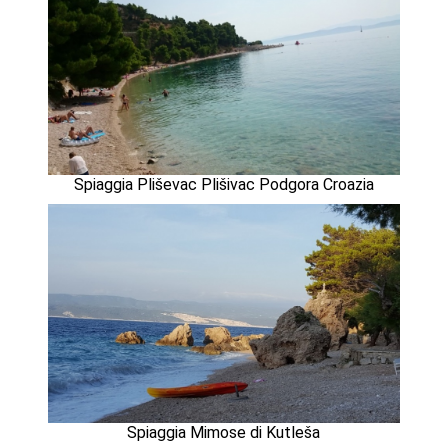
Spiaggia Pliševac Plišivac Podgora Croazia
Spiaggia Mimose di Kutleša