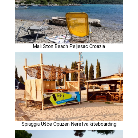
Mali Ston Beach Peljesac Croazia
Spiaggia Ušće Opuzen Neretva kiteboarding