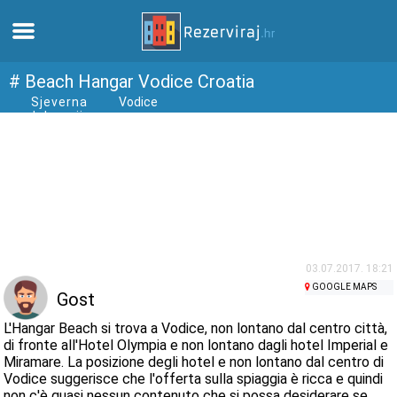
Casa
# Beach Hangar Vodice Croatia
Sjeverna
Vodice
dalmacija
Appartamenti
Informazioni turistiche
Spiagge
webcams
03.07.2017. 18:21
GOOGLE MAPS
Gost
Incontra Croazia
L'Hangar Beach si trova a Vodice, non lontano dal centro città,
di fronte all'Hotel Olympia e non lontano dagli hotel Imperial e
Miramare. La posizione degli hotel e non lontano dal centro di
musei
Vodice suggerisce che l'offerta sulla spiaggia è ricca e quindi
non c'è quasi nessun contenuto che si possa desiderare se