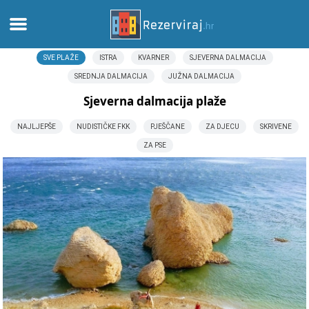
SVE PLAŽE
ISTRA
KVARNER
SJEVERNA DALMACIJA
Casa
SREDNJA DALMACIJA
JUŽNA DALMACIJA
Appartamenti
Sjeverna dalmacija plaže
NAJLJEPŠE
NUDISTIČKE FKK
PJEŠČANE
ZA DJECU
SKRIVENE
Informazioni turistiche
ZA PSE
Spiagge
webcams
Incontra Croazia
musei