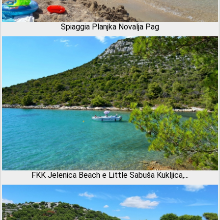
Spiaggia Planjka Novalja Pag
FKK Jelenica Beach e Little Sabuša Kukljica,...