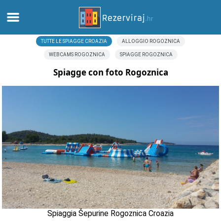
TUTTE LE SPIAGGE CROAZIA
ALLOGGIO ROGOZNICA
Casa
WEBCAMS ROGOZNICA
SPIAGGE ROGOZNICA
Appartamenti
Spiagge con foto Rogoznica
Informazioni turistiche
Spiagge
webcams
Incontra Croazia
musei
Spiaggia Šepurine Rogoznica Croazia