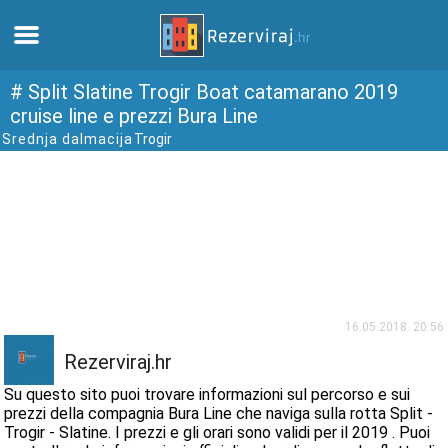
Casa
# Split Slatine Trogir Boat catamarano 2019
cruise line e prezzi Bura Line
Srednja dalmacija
Trogir
Appartamenti
Informazioni turistiche
Spiagge
webcams
16.05.2018. 20:56
Incontra Croazia
Rezerviraj.hr
Su questo sito puoi trovare informazioni sul percorso e sui
musei
prezzi della compagnia Bura Line che naviga sulla rotta Split -
Trogir - Slatine. I prezzi e gli orari sono validi per il 2019 . Puoi