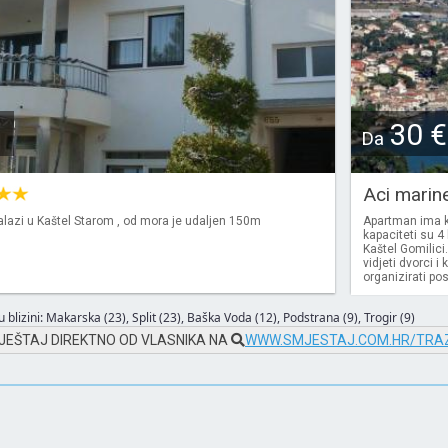
30 €
Da
Aci marin
lazi u Kaštel Starom , od mora je udaljen 150m
Apartman ima ku
kapaciteti su 4
Kaštel Gomilici
vidjeti dvorci i 
organizirati po
 blizini:
Makarska (23)
,
Split (23)
,
Baška Voda (12)
,
Podstrana (9)
,
Trogir (9)
JEŠTAJ DIREKTNO OD VLASNIKA NA
WWW.SMJESTAJ.COM.HR/TRAZ