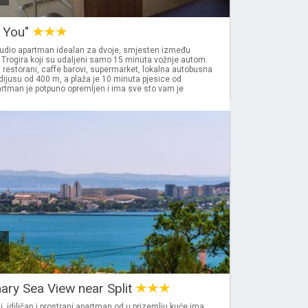
4 You"
udio apartman idealan za dvoje, smjesten između
i Trogira koji su udaljeni samo 15 minuta vožnje autom.
 restorani, caffe barovi, supermarket, lokalna autobusna
dijusu od 400 m, a plaža je 10 minuta pjesice od
rtman je potpuno opremljen i ima sve sto vam je
ary Sea View near Split
i, idiličan i prostrani apartman od u prizemlju kuće ima