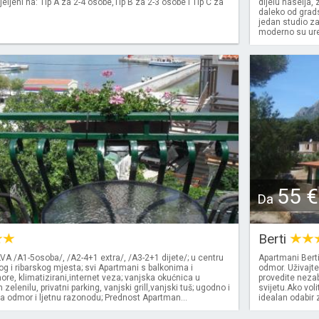
jeljeni na: Tip A za 2-4 osobe,Tip B za 2-3 osobe i Tip C za
dijelu naselja,
daleko od grads
jedan studio z
moderno su uređ
55 €
Da
Berti
A /A1-5osoba/, /A2-4+1 extra/, /A3-2+1 dijete/; u centru
Apartmani Berti
og i ribarskog mjesta; svi Apartmani s balkonima i
odmor. Uživajt
e, klimatizirani,internet veza; vanjska okućnica u
provedite neza
elenilu, privatni parking, vanjski grill,vanjski tuš; ugodno i
svijetu.Ako voli
a odmor i ljetnu razonodu; Prednost Apartman...
idealan odabir