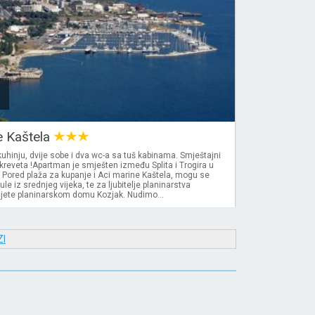
e Kaštela
hinju, dvije sobe i dva wc-a sa tuš kabinama. Smještajni
 kreveta !Apartman je smješten između Splita i Trogira u
. Pored plaža za kupanje i Aci marine Kaštela, mogu se
kule iz srednjeg vijeka, te za ljubitelje planinarstva
sjete planinarskom domu Kozjak. Nudimo...
I