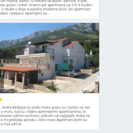
 zoni Hotela, samo 70 metara od plaže i šetnice, a ipak
ke gužve i vreve. Imamo pet apartmana za 3 ili 4 osobe i
a 2 osobe u dvije susjedne moderne kuće. Svi apartmani
eni i potpuno opremljeni sa...
, Sveta Nedjelja na otoku Hvaru pravo su mjesto za vaš
e u moru, suncu i dobro opremljenim apartmanima, te
boravan odmor na Hvaru, jednom od najljepših otoka na
te mir,prelijepu prirodu i čisto more Apartmani Berti su
 za Vaš odmor.