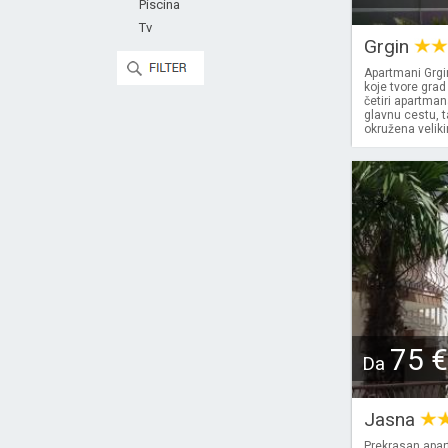
Piscina
Tv
Grgin
Apartmani Grgi
koje tvore grad
četiri apartma
glavnu cestu, t
okružena veliki
75 €
Da
Jasna
Prekrasan apar