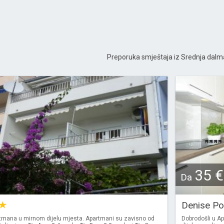
Preporuka smještaja iz Srednja dalm
35 €
Da
Denise P
tmana u mirnom dijelu mjesta. Apartmani su zavisno od
Dobrodošli u A