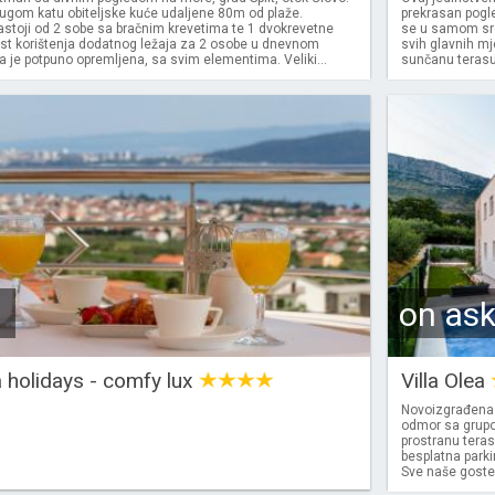
rugom katu obiteljske kuće udaljene 80m od plaže.
prekrasan pogle
stoji od 2 sobe sa bračnim krevetima te 1 dvokrevetne
se u samom src
t korištenja dodatnog ležaja za 2 osobe u dnevnom
svih glavnih mj
a je potpuno opremljena, sa svim elementima. Veliki...
sunčanu terasu 
on as
holidays - comfy lux
Villa Olea
Novoizgrađena V
odmor sa grupom
prostranu teras
besplatna parki
Sve naše goste