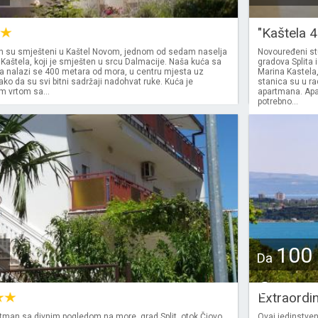
"Kaštela 
n su smješteni u Kaštel Novom, jednom od sedam naselja
Novouređeni st
 Kaštela, koji je smješten u srcu Dalmacije. Naša kuća sa
gradova Splita 
na nalazi se 400 metara od mora, u centru mjesta uz
Marina Kastela,
ako da su svi bitni sadržaji nadohvat ruke. Kuća je
stanica su u ra
m vrtom sa...
apartmana. Apa
potrebno...
100
Da
€
Extraordin
tman sa divnim pogledom na more, grad Split, otok Čiovo.
Ovaj jedinstven