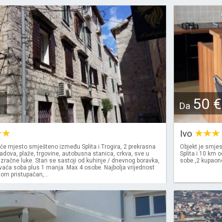
50 €
Da
Ivo
će mjesto smješteno između Splita i Trogira, 2 prekrasna
Objekt je smjes
dova, plaže, trgovine, autobusna stanica, crkva, sve u
Splita i 10 km 
d zračne luke. Stan se sastoji od kuhinje / dnevnog boravka,
sobe ,2 kupaon
avaća soba plus 1 manja. Max 4 osobe. Najbolja vrijednost
om pristupačan,...