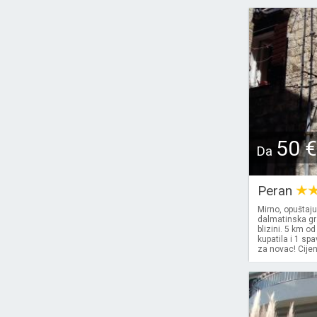
50 €
Da
Peran
Mirno, opuštaju
dalmatinska gra
blizini. 5 km o
kupatila i 1 sp
za novac! Cijen