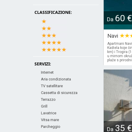
CLASSIFICAZIONE:
60 €
Da
Navi
Apartmani Navi
Kaštela koje či
km) i Trogira (
u mirnom okruž
plaže s prirodn
SERVIZI:
Internet
Aria condizionata
TV satellitare
Cassetta di sicurezza
Terrazzo
Grill
Lavatrice
Vitsa mare
35 €
Parcheggio
Da