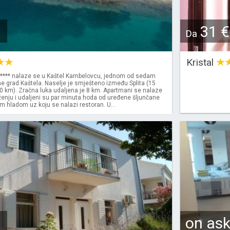
31 €
Da
Kristal
**** nalaze se u Kaštel Kambelovcu, jednom od sedam
ne grad Kaštela. Naselje je smješteno između Splita (15
10 km). Zračna luka udaljena je 8 km. Apartmani se nalaze
enju i udaljeni su par minuta hoda od uređene šljunčane
im hladom uz koju se nalazi restoran. U...
on as