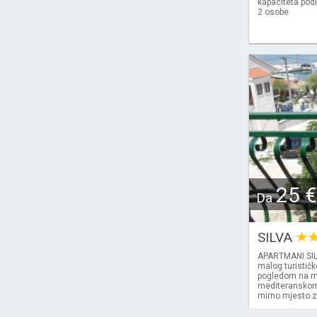
kapaciteta podi
2 osobe.
25 €
Da
SILVA
APARTMANI SILV
malog turističk
pogledom na mor
mediteranskom z
mirno mjesto z