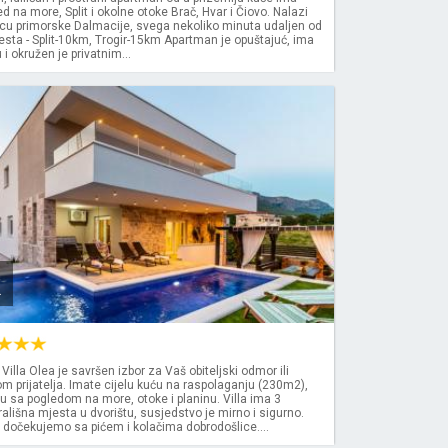
d na more, Split i okolne otoke Brač, Hvar i Čiovo. Nalazi
u primorske Dalmacije, svega nekoliko minuta udaljen od
esta - Split-10km, Trogir-15km Apartman je opuštajuć, ima
i okružen je privatnim...
k
illa Olea je savršen izbor za Vaš obiteljski odmor ili
 prijatelja. Imate cijelu kuću na raspolaganju (230m2),
u sa pogledom na more, otoke i planinu. Villa ima 3
rališna mjesta u dvorištu, susjedstvo je mirno i sigurno.
 dočekujemo sa pićem i kolačima dobrodošlice....