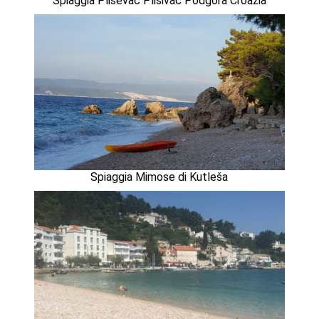
Spiaggia Pliševac Plišivac Podgora Croazia
Spiaggia Mimose di Kutleša