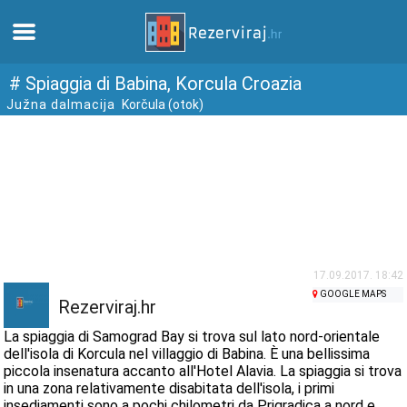
Casa
# Spiaggia di Babina, Korcula Croazia
Južna dalmacija
Korčula (otok)
Appartamenti
Informazioni turistiche
Spiagge
webcams
17.09.2017. 18:42
GOOGLE MAPS
Rezerviraj.hr
Incontra Croazia
La spiaggia di Samograd Bay si trova sul lato nord-orientale
dell'isola di Korcula nel villaggio di Babina. È una bellissima
piccola insenatura accanto all'Hotel Alavia. La spiaggia si trova
musei
in una zona relativamente disabitata dell'isola, i primi
insediamenti sono a pochi chilometri da Prigradica a nord e