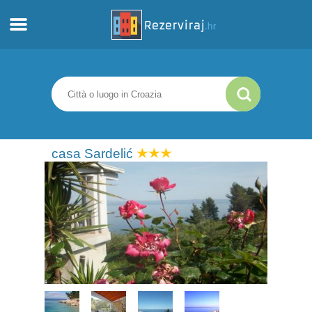
Casa
Appartamenti
Informazioni turistiche
casa Sardelić
Spiagge
webcams
Incontra Croazia
musei