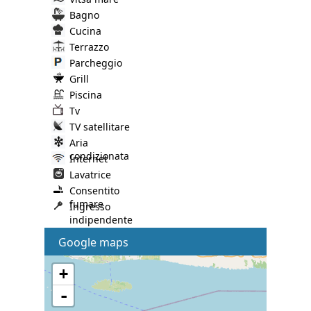
Bagno
Cucina
Terrazzo
Parcheggio
Grill
Piscina
Tv
TV satellitare
Aria
condizionata
Internet
Lavatrice
Consentito
fumare
Ingresso
indipendente
Google maps