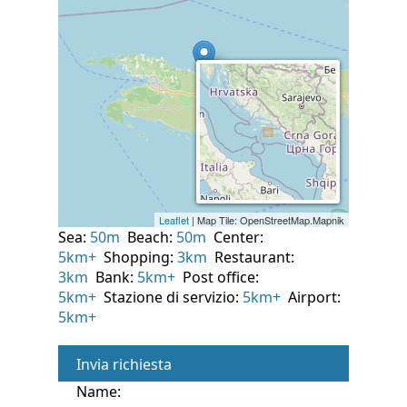
Sea:
50m
Beach:
50m
Center:
5km+
Shopping:
3km
Restaurant:
3km
Bank:
5km+
Post office:
5km+
Stazione di servizio:
5km+
Airport:
5km+
Invia richiesta
Name: