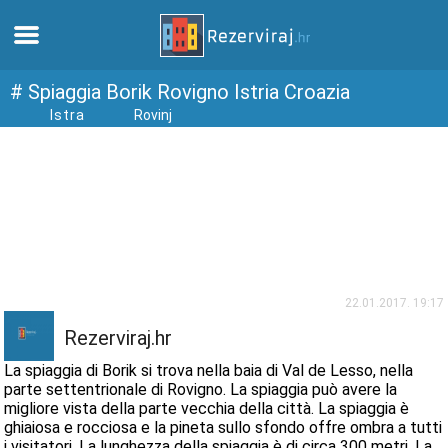
Casa
# Spiaggia Borik Rovigno Istria Croazia
Istra
Rovinj
Appartamenti
Informazioni turistiche
Spiagge
webcams
22.01.2017. 19:17
Rezerviraj.hr
Incontra Croazia
La spiaggia di Borik si trova nella baia di Val de Lesso, nella
parte settentrionale di Rovigno. La spiaggia può avere la
migliore vista della parte vecchia della città. La spiaggia è
musei
ghiaiosa e rocciosa e la pineta sullo sfondo offre ombra a tutti
i visitatori. La lunghezza della spiaggia è di circa 300 metri. La