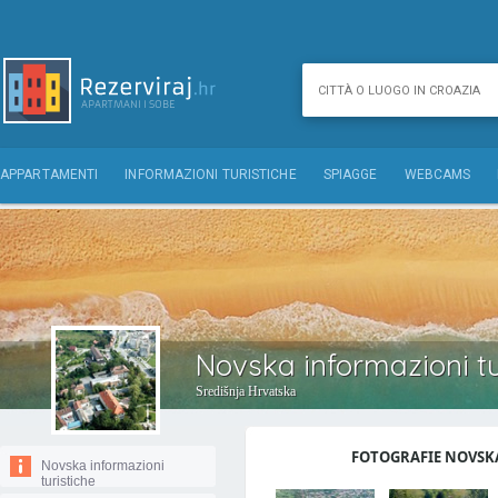
APPARTAMENTI
INFORMAZIONI TURISTICHE
SPIAGGE
WEBCAMS
Novska informazioni tu
Središnja Hrvatska
FOTOGRAFIE NOVSKA
Novska informazioni
turistiche