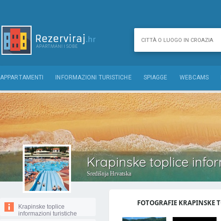
APPARTAMENTI
INFORMAZIONI TURISTICHE
SPIAGGE
WEBCAMS
Krapinske toplice infor
Središnja Hrvatska
FOTOGRAFIE KRAPINSKE TO
Krapinske toplice
informazioni turistiche