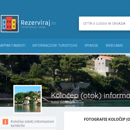
APPARTAMENTI
INFORMAZIONI TURISTICHE
SPIAGGE
WEBCAMS
Koločep (otok) informaz
Južna dalmacija
FOTOGRAFIE KOLOČEP (OT
Koločep (otok) informazioni
turistiche