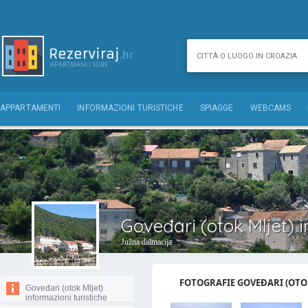
APPARTAMENTI
INFORMAZIONI TURISTICHE
SPIAGGE
WEBCAMS
Goveđari (otok Mljet) i
Južna dalmacija
FOTOGRAFIE GOVEĐARI (OTOK 
Goveđari (otok Mljet)
informazioni turistiche