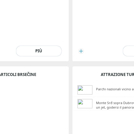
PIÙ
ARTICOLI BRSEČINE
ATTRAZIONE TUR
Parchi nazionali vicino 
Monte Srđ sopra Dubrovn
un jet, godersi il panor