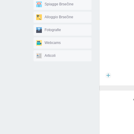
Spiagge Brsečine
Alloggio Brsečine
Fotografie
Webcams
Articoli