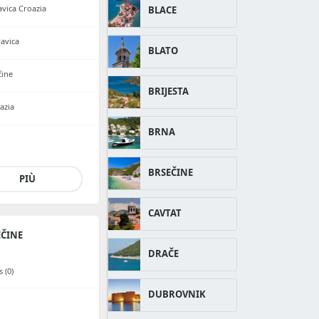
avica Croazia
BLACE
ravica
BLATO
čine
BRIJESTA
azia
BRNA
BRSEČINE
PIÙ
CAVTAT
ČINE
DRAČE
 (0)
DUBROVNIK