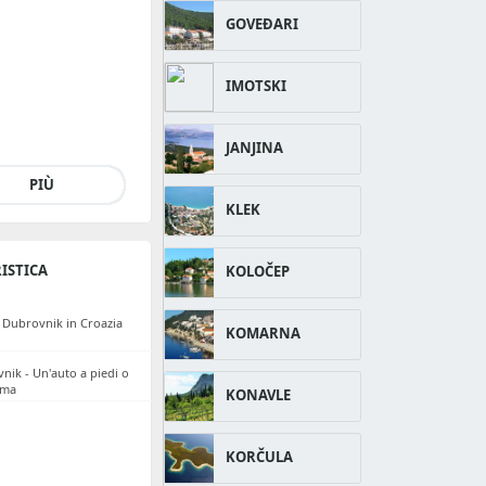
GOVEĐARI
IMOTSKI
JANJINA
PIÙ
KLEK
ISTICA
KOLOČEP
a Dubrovnik in Croazia
KOMARNA
ik - Un'auto a piedi o
ama
KONAVLE
KORČULA