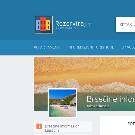
APPARTAMENTI
INFORMAZIONI TURISTICHE
SPIAGG
Brsečine info
Južna dalmacija
FOT
Brsečine informazioni
turistiche