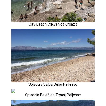
City Beach Crikvenica Croazia
Spiaggia Salpa Duba Peljesac
Spiaggia Belečica Trpanj Peljesac