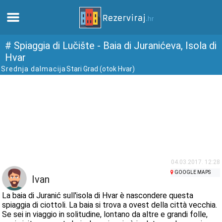
Casa
# Spiaggia di Lučište - Baia di Juranićeva, Isola di
Hvar
Srednja dalmacija
Stari Grad (otok Hvar)
Appartamenti
Informazioni turistiche
Spiagge
webcams
04.03.2017. 12:28
GOOGLE MAPS
Incontra Croazia
Ivan
La baia di Juranić sull'isola di Hvar è nascondere questa
musei
spiaggia di ciottoli. La baia si trova a ovest della città vecchia.
Se sei in viaggio in solitudine, lontano da altre e grandi folle,