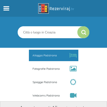
Casa
Appartamenti
Informazioni turistiche
Alloggio Podstrana
Spiagge
Fotografie Podstrana
webcams
Spiagge Podstrana
Incontra Croazia
Webcams Podstrana
musei