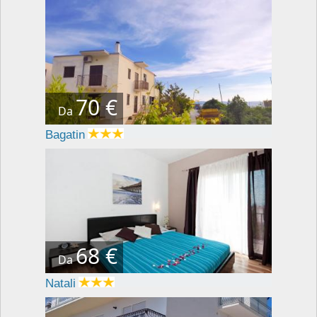
70 €
Da
Bagatin
68 €
Da
Natali