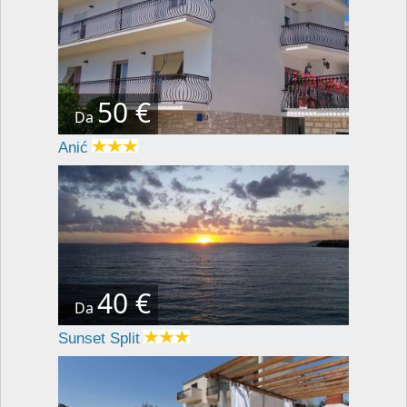
50 €
Da
Anić
40 €
Da
Sunset Split