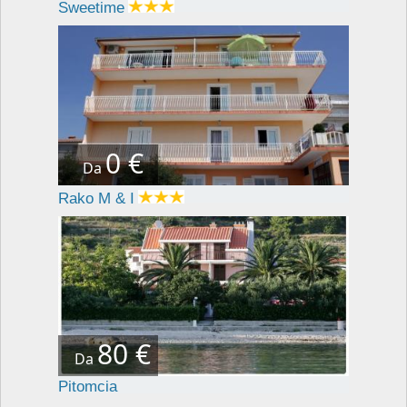
Sweetime
0 €
Da
Rako M & I
80 €
Da
Pitomcia