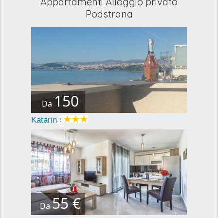
Appartamenti Alloggio privato
Podstrana
150
Da
€
Katarina
55 €
Da