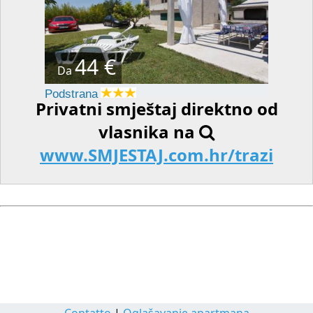
44 €
Da
Podstrana
Privatni smještaj direktno od
vlasnika na
www.SMJESTAJ.com.hr/trazi
Contatto
|
Oglašavanje apartmana