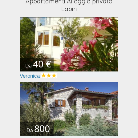
Appartamenti Alloggio privato
Labin
40 €
Da
Veronica
800
Da