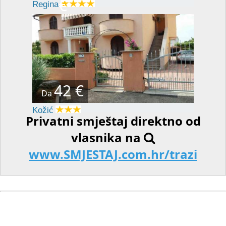
€
Regina
42 €
Da
Kožić
Privatni smještaj direktno od
vlasnika na
www.SMJESTAJ.com.hr/trazi