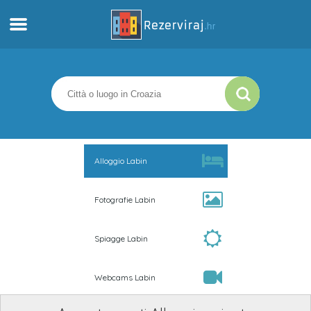
Casa
Appartamenti
Informazioni turistiche
Alloggio Labin
Spiagge
Fotografie Labin
webcams
Spiagge Labin
Incontra Croazia
Webcams Labin
musei