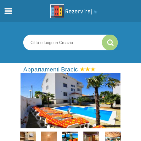
Casa
Appartamenti
Informazioni turistiche
Appartamenti Bracic
Spiagge
webcams
Incontra Croazia
musei