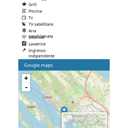
Grill
Piscina
Tv
TV satellitare
Aria
condizionata
Internet
Lavatrice
Ingresso
indipendente
Google maps