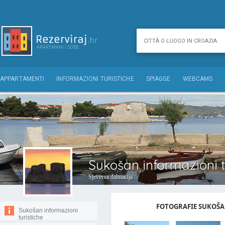
APPARTAMENTI
INFORMAZIONI TURISTICHE
SPIAGGE
WEBCAMS
Sukošan informazioni t
Sjeverna dalmacija
FOTOGRAFIE SUKOŠAN
Sukošan informazioni
turistiche