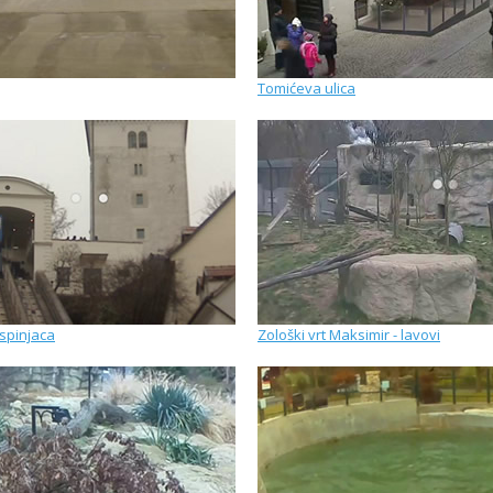
Tomićeva ulica
spinjaca
Zološki vrt Maksimir - lavovi