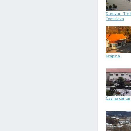
Daruvar - Trg 
Tomislava
Krapina
Čazma centar