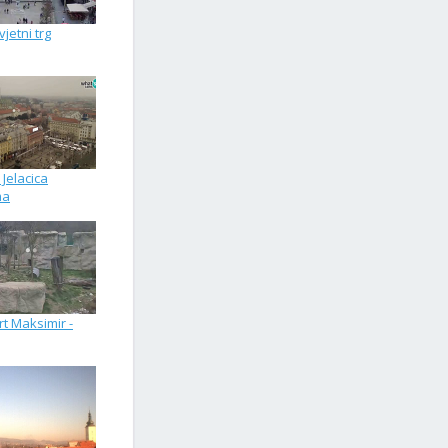
jetni trg
Jelacica
ma
rt Maksimir -