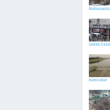
Bednja pano
Zagreb Trg ba
Jezero jarun