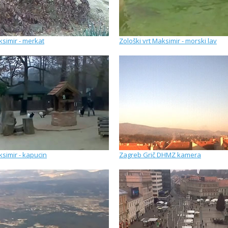
ksimir - merkat
Zološki vrt Maksimir - morski lav
ksimir - kapucin
Zagreb Grič DHMZ kamera