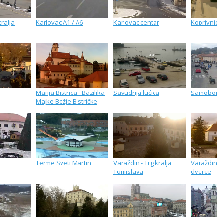
kralja
Karlovac A1 / A6
Karlovac centar
Koprivnic
Marija Bistrica - Bazilika
Savudrija lućica
Samobo
Majke Božje Bistričke
Terme Sveti Martin
Varaždin - Trg kralja
Varaždin
Tomislava
dvorce