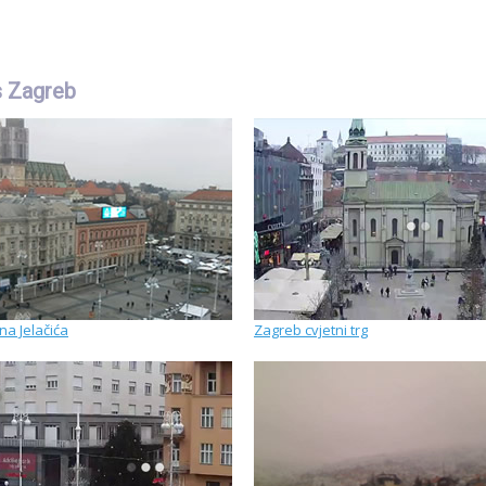
 Zagreb
na Jelačića
Zagreb cvjetni trg