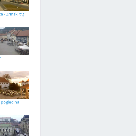
a - Zrinski trg
r
 pogled na