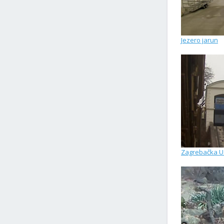
Jezero jarun
Zagrebačka U