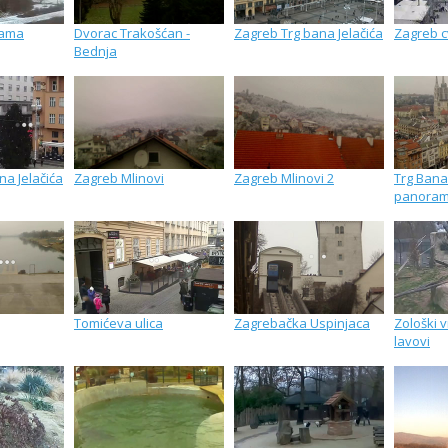
rama
Dvorac Trakošćan -
Zagreb Trg bana Jelačića
Zagreb cv
Bednja
na Jelačića
Zagreb Mlinovi
Zagreb Mlinovi 2
Trg Bana 
panora
Tomićeva ulica
Zagrebačka Uspinjaca
Zološki v
lavovi