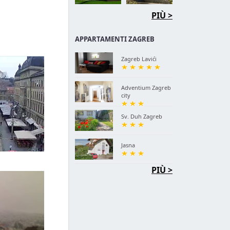
PIÙ >
APPARTAMENTI ZAGREB
Zagreb Lavići
Adventium Zagreb
city
Sv. Duh Zagreb
Jasna
PIÙ >