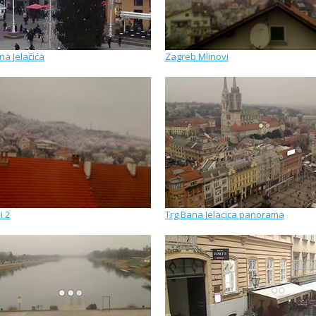
na Jelačića
Zagreb Mlinovi
i 2
Trg Bana Jelacica panorama