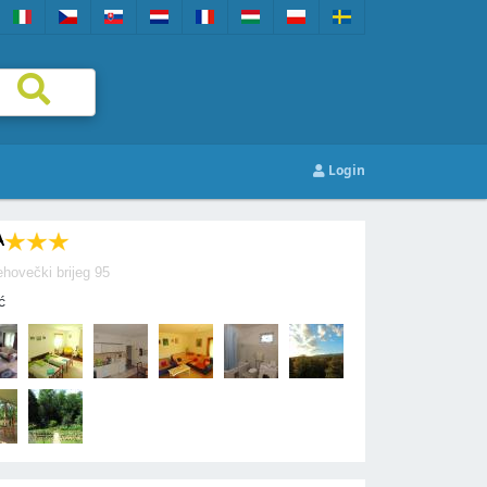
Login
A
hovečki brijeg 95
ć