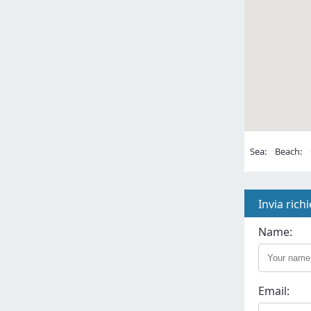
Sea:
Beach:
C
Invia rich
Name:
Email: