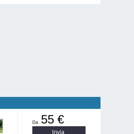
55 €
Da