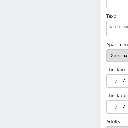
Text:
Apartmen
Check-in:
Check-out
Adults