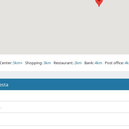
enter:
5km+
Shopping:
3km
Restaurant:
2km
Bank:
4km
Post office:
4
iesta