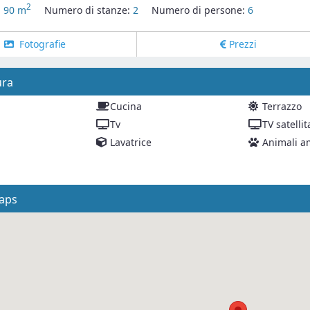
2
:
90 m
Numero di stanze:
2
Numero di persone:
6
Fotografie
Prezzi
ura
Cucina
Terrazzo
Tv
TV satellit
Lavatrice
Animali a
aps