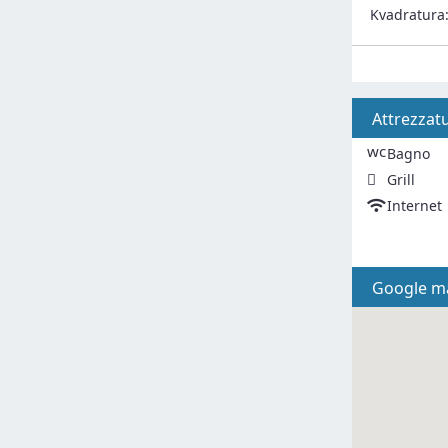
Kvadratura
Attrezzat
wc
Bagno
Grill
Internet
Google m