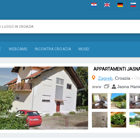
E
WEBCAMS
INCONTRA CROAZIA
MUSEI
APPARTAMENTI JASN
Zagreb
, Croazia -
Ore
Jasna Hani