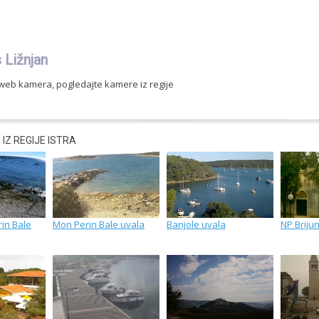
Ližnjan
web kamera, pogledajte kamere iz regije
IZ REGIJE ISTRA
in Bale
Mon Perin Bale uvala
Banjole uvala
NP Brijun