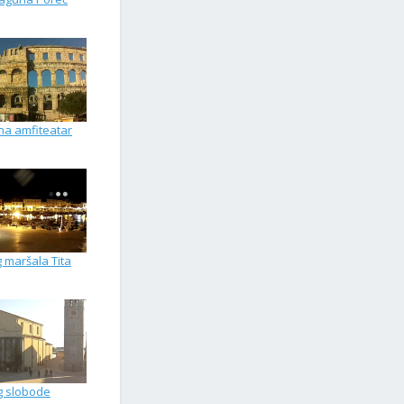
na amfiteatar
g maršala Tita
g slobode