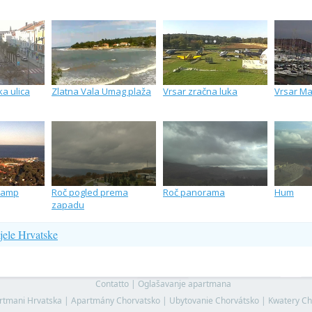
a ulica
Zlatna Vala Umag plaža
Vrsar zračna luka
Vrsar Ma
 Kamp
Roč pogled prema
Roč panorama
Hum
zapadu
jele Hrvatske
Contatto
|
Oglašavanje apartmana
rtmani Hrvatska
|
Apartmány Chorvatsko
|
Ubytovanie Chorvátsko
|
Kwatery Ch