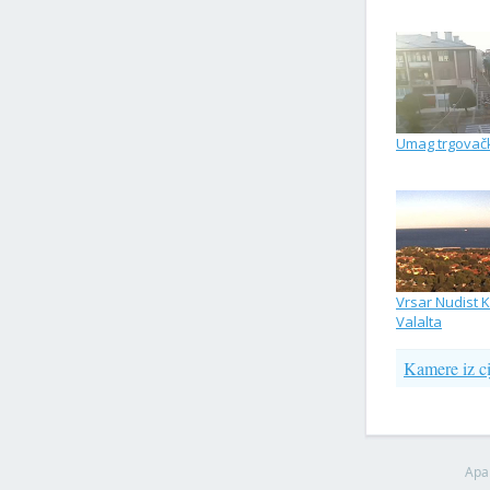
Umag trgovačk
Vrsar Nudist
Valalta
Kamere iz ci
Apa