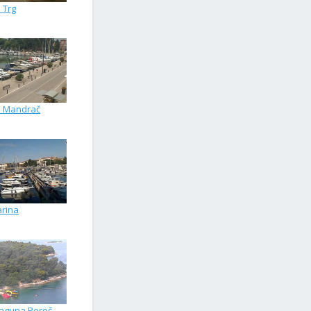
 Trg
d Mandrač
rina
Laguna Poreč