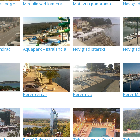
ana pogled
Medulin webkamera
Motovun panorama
Novigrad
ndrač
Aquapark – Istralandia
Novigrad Istarski
Novigra
Poreč centar
Poreč riva
Poreč Ma
bode
Poreč Zelena Laguna
Zelena Laguna Poreč
Zelena 