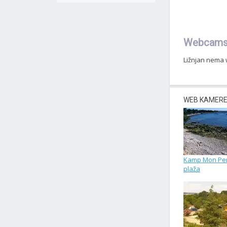
Webcams 
Ližnjan nema 
WEB KAMERE 
Kamp Mon Per
plaža