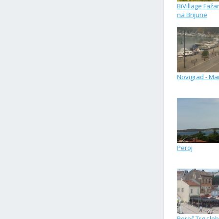
BiVillage Faž
na Brijune
Novigrad - Ma
Peroj
Poreč Trg slo