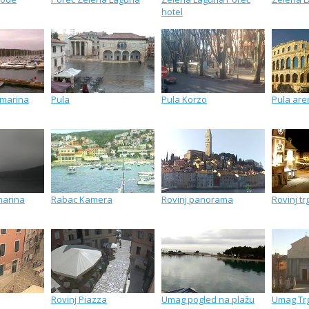
hotel
 marina
Pula
Pula Korzo
Pula are
marina
Rabac Kamera
Rovinj panorama
Rovinj tr
Rovinj Piazza
Umag pogled na plažu
Umag Tr