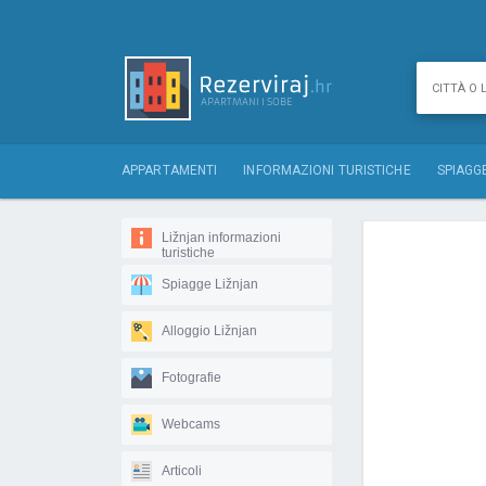
APPARTAMENTI
INFORMAZIONI TURISTICHE
SPIAGG
Ližnjan informazioni
turistiche
Spiagge Ližnjan
Alloggio Ližnjan
Fotografie
Webcams
Articoli