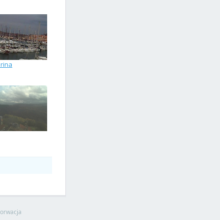
rina
orwacja