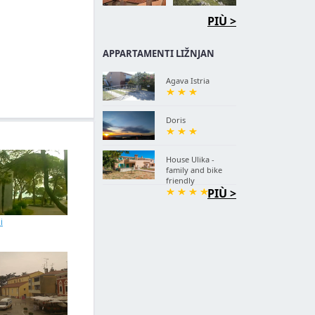
PIÙ >
APPARTAMENTI LIŽNJAN
Agava Istria
Doris
House Ulika -
family and bike
friendly
PIÙ >
i