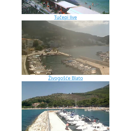
Tučepi live
Živogošće Blato