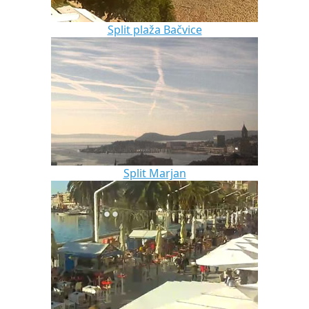
Split plaža Bačvice
Split Marjan