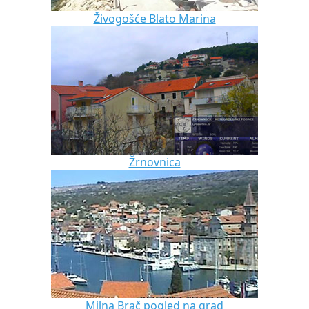
Živogošće Blato Marina
Žrnovnica
Milna Brač pogled na grad