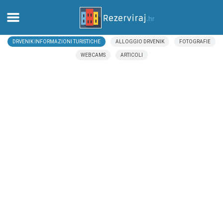
DRVENIK INFORMAZIONI TURISTICHE
ALLOGGIO DRVENIK
FOTOGRAFIE
Casa
WEBCAMS
ARTICOLI
Appartamenti
Informazioni turistiche
Spiagge
webcams
Incontra Croazia
musei