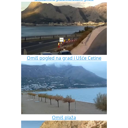
Omiš pogled na grad i Ušće Cetine
Omiš plaža