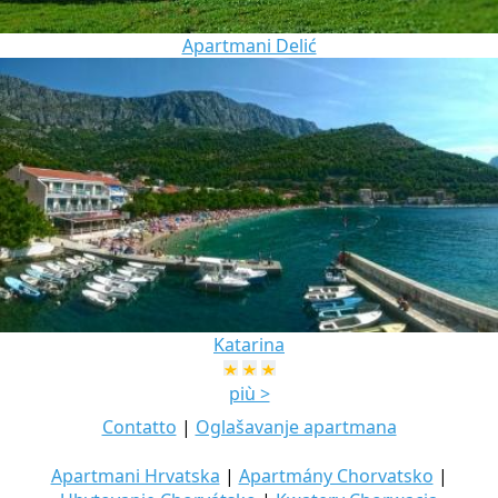
Apartmani Delić
Katarina
più >
Contatto
|
Oglašavanje apartmana
Apartmani Hrvatska
|
Apartmány Chorvatsko
|