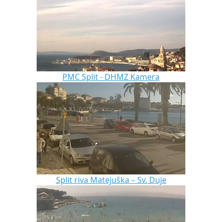
PMC Split - DHMZ Kamera
Split riva Matejuška – Sv. Duje