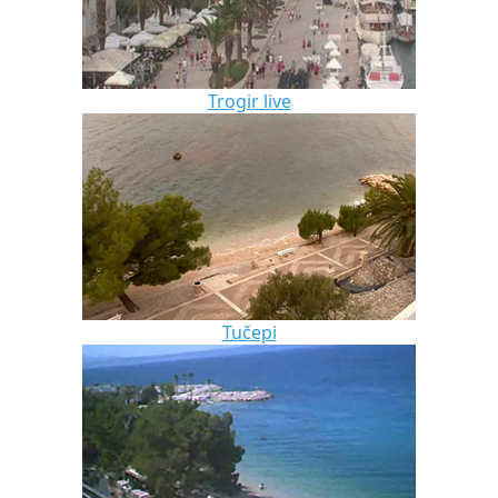
Trogir live
Tučepi