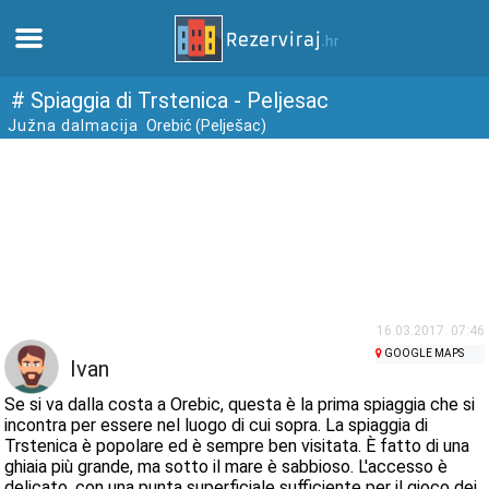
Casa
# Spiaggia di Trstenica - Peljesac
Južna dalmacija
Orebić (Pelješac)
Appartamenti
Informazioni turistiche
Spiagge
webcams
16.03.2017. 07:46
GOOGLE MAPS
Ivan
Incontra Croazia
Se si va dalla costa a Orebic, questa è la prima spiaggia che si
incontra per essere nel luogo di cui sopra. La spiaggia di
Trstenica è popolare ed è sempre ben visitata. È fatto di una
musei
ghiaia più grande, ma sotto il mare è sabbioso. L'accesso è
delicato, con una punta superficiale sufficiente per il gioco dei