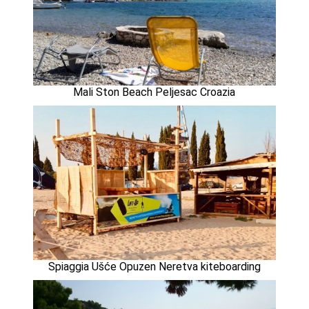
Mali Ston Beach Peljesac Croazia
Spiaggia Ušće Opuzen Neretva kiteboarding