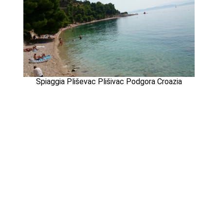
Spiaggia Pliševac Plišivac Podgora Croazia