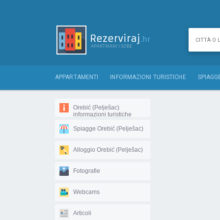
APPARTAMENTI
INFORMAZIONI TURISTICHE
SPIAGG
Orebić (Pelješac)
informazioni turistiche
Spiagge Orebić (Pelješac)
Alloggio Orebić (Pelješac)
Fotografie
Webcams
Articoli