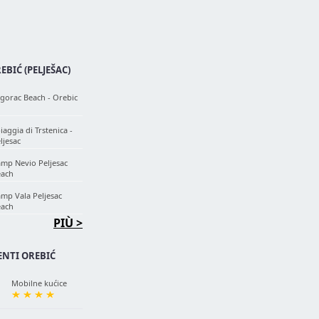
EBIĆ (PELJEŠAC)
gorac Beach - Orebic
iaggia di Trstenica -
ljesac
mp Nevio Peljesac
each
mp Vala Peljesac
each
PIÙ >
NTI OREBIĆ
Mobilne kućice