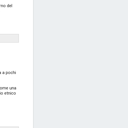
rno del
è
a a pochi
 come una
io etnico