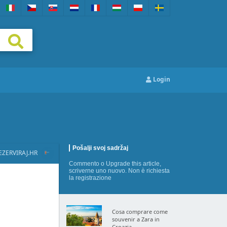
Login
Pošalji svoj sadržaj
EZERVIRAJ.HR
Commento
o
Upgrade this article
,
scriverne uno nuovo
. Non è richiesta
la registrazione
Cosa comprare come
souvenir a Zara in
Croazia