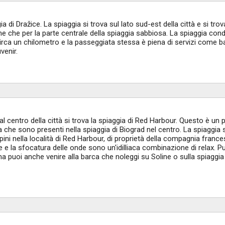
a di Dražice. La spiaggia si trova sul lato sud-est della città e si trov
 che per la parte centrale della spiaggia sabbiosa. La spiaggia cond
circa un chilometro e la passeggiata stessa è piena di servizi come ba
venir.
al centro della città si trova la spiaggia di Red Harbour. Questo è un
la che sono presenti nella spiaggia di Biograd nel centro. La spiaggia s
ini nella località di Red Harbour, di proprietà della compagnia france
 e la sfocatura delle onde sono un'idilliaca combinazione di relax. P
ma puoi anche venire alla barca che noleggi su Soline o sulla spiaggia