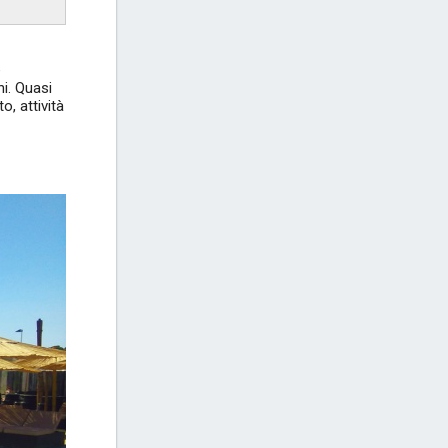
e
ni. Quasi
o, attività