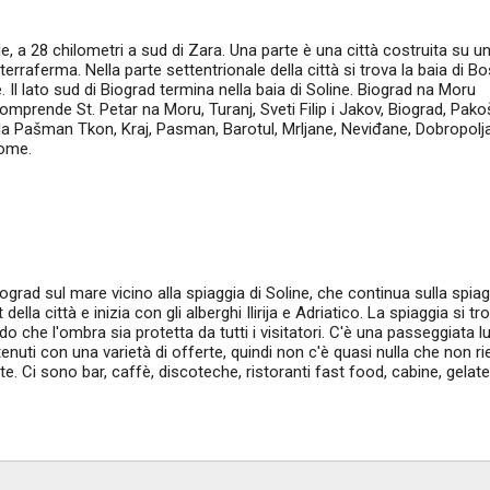
le, a 28 chilometri a sud di Zara. Una parte è una città costruita su u
 terraferma. Nella parte settentrionale della città si trova la baia di B
Il lato sud di Biograd termina nella baia di Soline. Biograd na Moru
comprende St. Petar na Moru, Turanj, Sveti Filip i Jakov, Biograd, Pak
la Pašman Tkon, Kraj, Pasman, Barotul, Mrljane, Neviđane, Dobropolja
nome.
iograd sul mare vicino alla spiaggia di Soline, che continua sulla spia
della città e inizia con gli alberghi Ilirija e Adriatico. La spiaggia si t
o che l'ombra sia protetta da tutti i visitatori. C'è una passeggiata l
uti con una varietà di offerte, quindi non c'è quasi nulla che non ri
. Ci sono bar, caffè, discoteche, ristoranti fast food, cabine, gelate