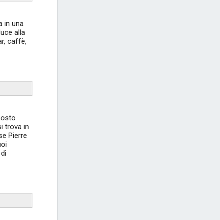
a in una
uce alla
r, caffè,
 posto
i trova in
se Pierre
uoi
 di