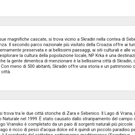
sue magnifiche cascate, si trova vicino a Skradin nella contea di Seb
nza. Il secondo parco nazionale più visitato della Croazia offre ai turi
emamente preservata e ai bellissimi paesaggi, ai siti culturali e alle 
 esplorare la cultura della popolazione locale, NP Krka è una destina
che la gente dimentica di menzionare è la bellissima città di Skradin, 
. Con meno di 500 abitanti, Skradin offre una storia e un patrimonio c
città.
 si trova tra le due città storiche di Zara e Sebenico. Il Lago di Vrana,
rco Naturale nel 1999. È stato causato dallo straripamento del campo 
 lago Vransko è completato da un paio di sorgenti naturali più piccole.
l lago è ricco di pesci d'acqua dolce ed è quindi un piccolo paradiso pe