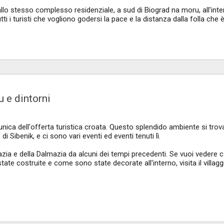
allo stesso complesso residenziale, a sud di Biograd na moru, all'inte
tti i turisti che vogliono godersi la pace e la distanza dalla folla che 
 e dintorni
unica dell'offerta turistica croata. Questo splendido ambiente si trov
di Sibenik, e ci sono vari eventi ed eventi tenuti lì.
zia e della Dalmazia da alcuni dei tempi precedenti. Se vuoi vedere
ate costruite e come sono state decorate all'interno, visita il villagg