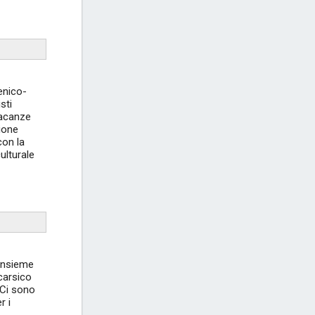
enico-
sti
vacanze
zione
con la
ulturale
 insieme
carsico
 Ci sono
r i