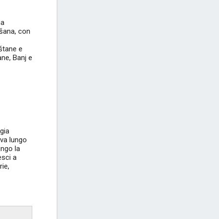
na
ošana, con
oštane e
ne, Banj e
ggia
rova lungo
ungo la
esci a
rie,