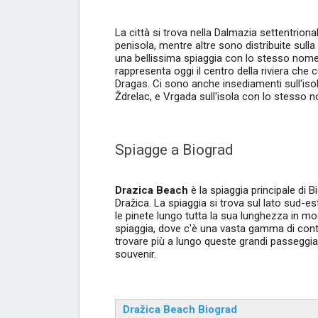
La città si trova nella Dalmazia settentriona
penisola, mentre altre sono distribuite sulla
una bellissima spiaggia con lo stesso nome. 
rappresenta oggi il centro della riviera che 
Dragas. Ci sono anche insediamenti sull'iso
Ždrelac, e Vrgada sull'isola con lo stesso 
Spiagge a Biograd
Drazica Beach
è la spiaggia principale di B
Dražica. La spiaggia si trova sul lato sud-est 
le pinete lungo tutta la sua lunghezza in mod
spiaggia, dove c'è una vasta gamma di conten
trovare più a lungo queste grandi passeggiate
souvenir.
Dražica Beach Biograd