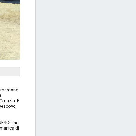
 immergono
a
 Croazia. È
 vescovo
'UNESCO nel
omanica di