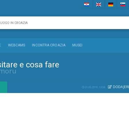
E
WEBCAMS
INCONTRA CROAZIA
MUSEI
itare e cosa fare
 moru
DODAJE
R
31.05.2018. 13:58