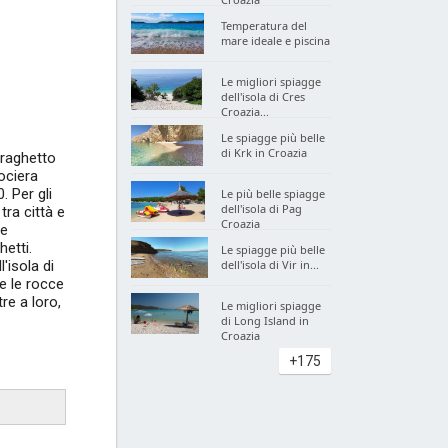
Temperatura del
mare ideale e piscina
Le migliori spiagge
dell'isola di Cres
Croazia...
Le spiagge più belle
di Krk in Croazia
traghetto
rociera
. Per gli
Le più belle spiagge
dell'isola di Pag
 tra città e
Croazia
te
hetti.
Le spiagge più belle
'isola di
dell'isola di Vir in...
 e le rocce
re a loro,
Le migliori spiagge
di Long Island in
Croazia
+175