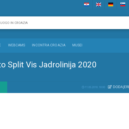
E
WEBCAMS
INCONTRA CROAZIA
MUSEI
to Split Vis Jadrolinija 2020
DODAJE
R
11.05.2018. 18:00