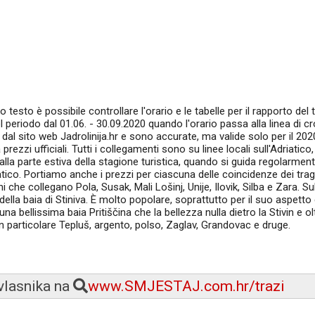
testo è possibile controllare l'orario e le tabelle per il rapporto del 
el periodo dal 01.06. - 30.09.2020 quando l'orario passa alla linea di c
dal sito web Jadrolinija.hr e sono accurate, ma valide solo per il 2020
a a prezzi ufficiali. Tutti i collegamenti sono su linee locali sull'Adriatico,
e alla parte estiva della stagione turistica, quando si guida regolarmen
driatico. Portiamo anche i prezzi per ciascuna delle coincidenze dei trag
 che collegano Pola, Susak, Mali Lošinj, Unije, Ilovik, Silba e Zara. Sull
della baia di Stiniva. È molto popolare, soprattutto per il suo aspetto
 bellissima baia Pritiščina che la bellezza nulla dietro la Stivin e olt
in particolare Tepluš, argento, polso, Zaglav, Grandovac e druge.
 vlasnika na
www.SMJESTAJ.com.hr/trazi