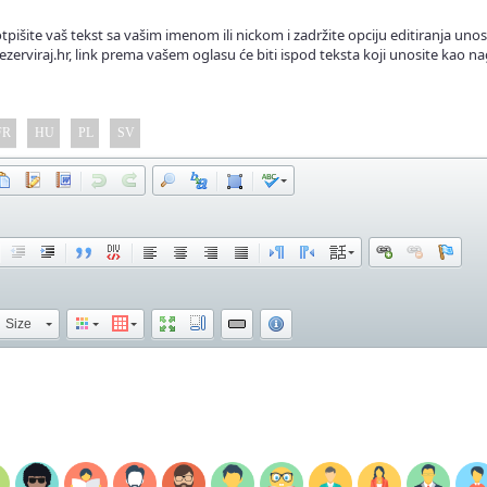
tpišite vaš tekst sa vašim imenom ili nickom i zadržite opciju editiranja unos
ezerviraj.hr, link prema vašem oglasu će biti ispod teksta koji unosite kao na
FR
HU
PL
SV
Size