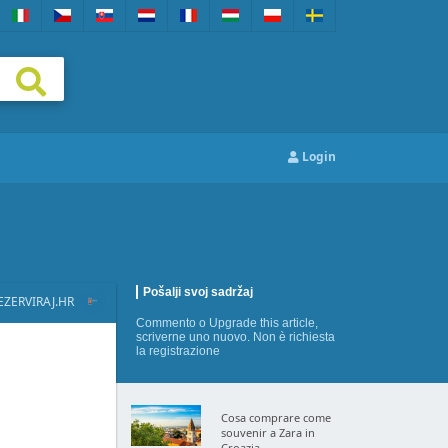
Login
Pošalji svoj sadržaj
EZERVIRAJ.HR
Commento
o
Upgrade this article
,
scriverne uno nuovo
. Non è richiesta
la registrazione
Cosa comprare come
souvenir a Zara in
Croazia