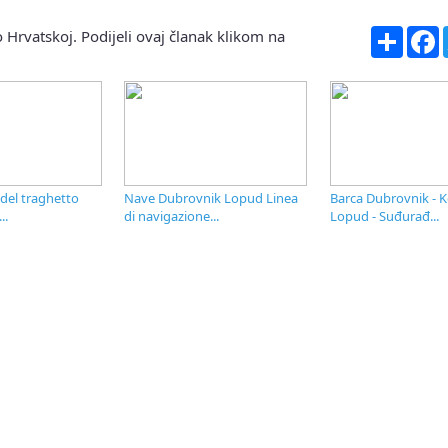
Share
F
 Hrvatskoj. Podijeli ovaj članak klikom na
 del traghetto
Nave Dubrovnik Lopud Linea
Barca Dubrovnik - K
..
di navigazione...
Lopud - Suđurađ...