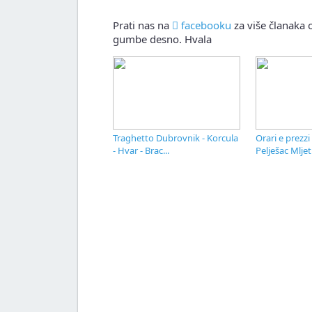
Prati nas na
facebooku
za više članaka o
gumbe desno. Hvala
Traghetto Dubrovnik - Korcula
Orari e prezzi
- Hvar - Brac...
Pelješac Mljet.