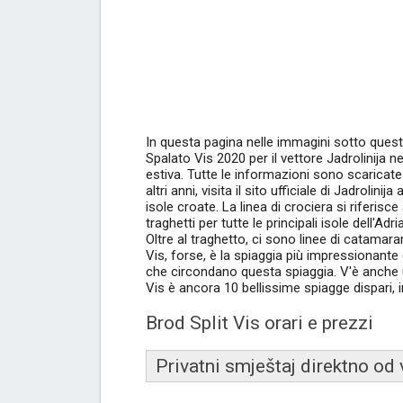
In questa pagina nelle immagini sotto questo 
Spalato Vis 2020 per il vettore Jadrolinija n
estiva. Tutte le informazioni sono scaricate 
altri anni, visita il sito ufficiale di Jadrolinij
isole croate. La linea di crociera si riferisc
traghetti per tutte le principali isole dell'A
Oltre al traghetto, ci sono linee di catamarani
Vis, forse, è la spiaggia più impressionante 
che circondano questa spiaggia. V'è anche una
Vis è ancora 10 bellissime spiagge dispari, 
Brod Split Vis orari e prezzi
Privatni smještaj direktno od