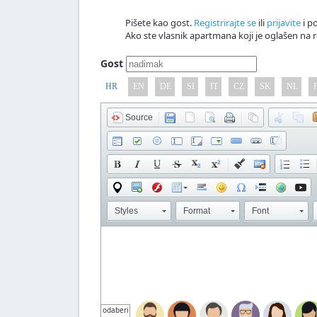
Pišete kao gost.
Registrirajte se
ili
prijavite
i po
Ako ste vlasnik apartmana koji je oglašen na r
Gost
HR
EN
DE
SI
IT
CZ
SK
NL
Source
Styles
Format
Font
odaberi