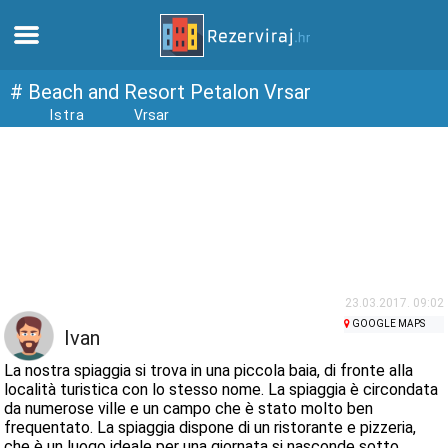
Casa
# Beach and Resort Petalon Vrsar
Istra
Vrsar
Appartamenti
Informazioni turistiche
Spiagge
webcams
23.03.2017. 09:02
GOOGLE MAPS
Ivan
Incontra Croazia
La nostra spiaggia si trova in una piccola baia, di fronte alla
località turistica con lo stesso nome. La spiaggia è circondata
da numerose ville e un campo che è stato molto ben
musei
frequentato. La spiaggia dispone di un ristorante e pizzeria,
che è un luogo ideale per una giornata si nasconde sotto