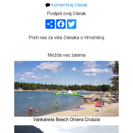
komentiraj članak
Podijeli ovaj članak
Share
Facebook
Twitter
Prati nas za više članaka o Hrvatskoj
Možda vas zanima
Vankanela Beach Orsera Croazia