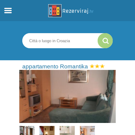
Casa
Appartamenti
Informazioni turistiche
appartamento Romantika
Spiagge
webcams
Incontra Croazia
musei