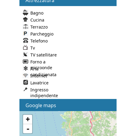
Attrezzatura
Bagno
Cucina
Terrazzo
Parcheggio
Telefono
Tv
TV satellitare
Forno a
microonde
Aria
condizionata
Internet
Lavatrice
Ingresso
indipendente
Google maps