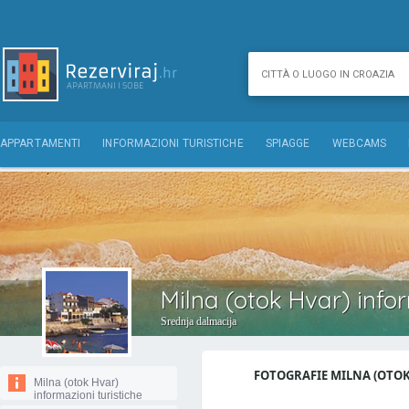
APPARTAMENTI
INFORMAZIONI TURISTICHE
SPIAGGE
WEBCAMS
Milna (otok Hvar) infor
Srednja dalmacija
FOTOGRAFIE MILNA (OTOK 
Milna (otok Hvar)
informazioni turistiche