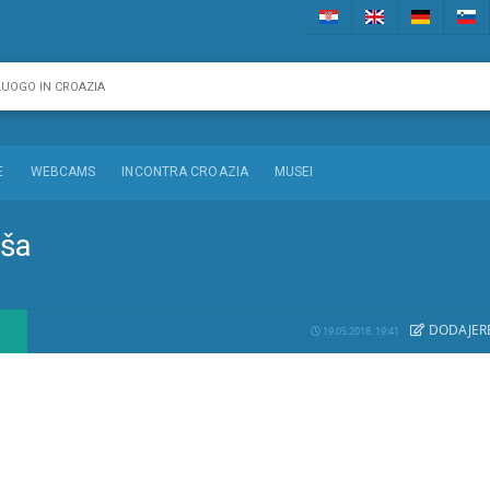
E
WEBCAMS
INCONTRA CROAZIA
MUSEI
eša
DODAJE
R
19.05.2018. 19:41