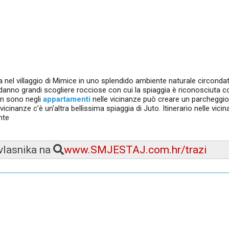
ova nel villaggio di Mimice in uno splendido ambiente naturale circonda
a danno grandi scogliere rocciose con cui la spiaggia è riconosciuta 
on sono negli
appartamenti
nelle vicinanze può creare un parcheggio
e vicinanze c'è un'altra bellissima spiaggia di Juto. Itinerario nelle vici
nte
 vlasnika na
www.SMJESTAJ.com.hr/trazi