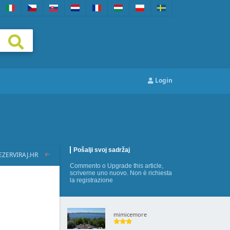
Login
Pošalji svoj sadržaj
EZERVIRAJ.HR
Commento
o
Upgrade this article
,
scriverne uno nuovo
. Non è richiesta
la registrazione
mimicemore