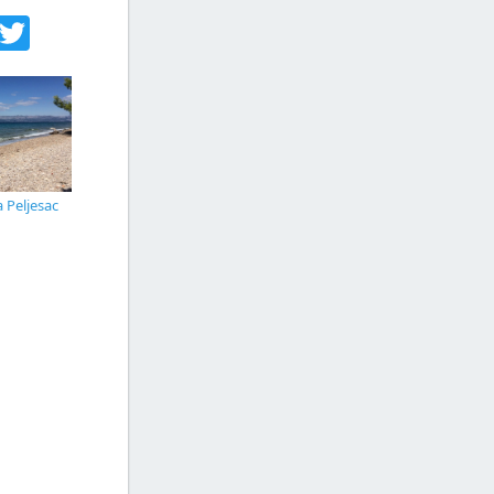
acebook
Twitter
 Peljesac