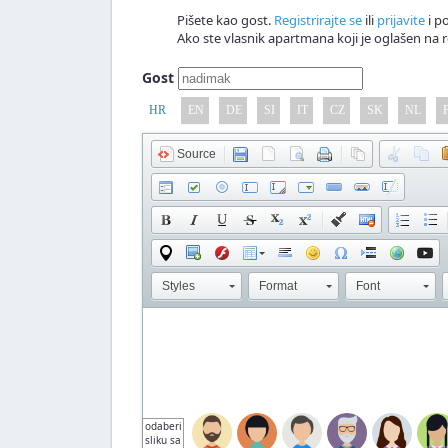
Pišete kao gost.
Registrirajte se
ili
prijavite
i po
Ako ste vlasnik apartmana koji je oglašen na r
Gost
HR
EN
DE
SI
IT
CZ
SK
NL
Source
Styles
Format
Font
odaberi
sliku sa