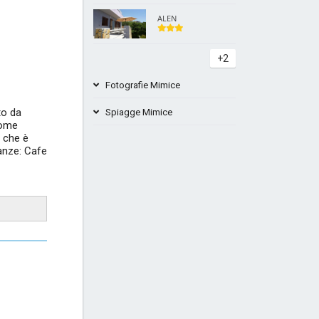
ALEN
+2
Fotografie Mimice
to da
Spiagge Mimice
come
 che è
nanze: Cafe
Spiaggia Mimose di Kutleša
Juto Mimice Beach Croatia
+4
Campeggio Sirena Beach Lokva
Rogoznica
+3