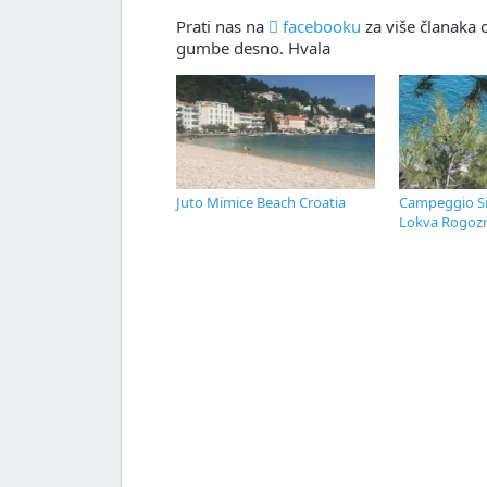
Prati nas na
facebooku
za više članaka o
gumbe desno. Hvala
Juto Mimice Beach Croatia
Campeggio Si
Lokva Rogozn