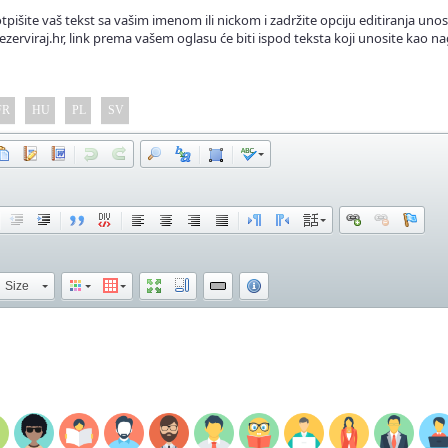
tpišite vaš tekst sa vašim imenom ili nickom i zadržite opciju editiranja unos
ezerviraj.hr, link prema vašem oglasu će biti ispod teksta koji unosite kao na
FR
HU
PL
SV
Size