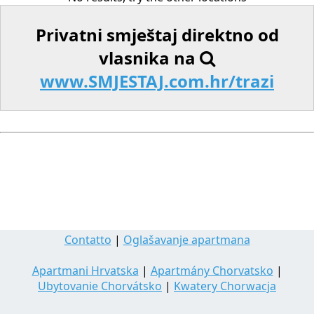
Privatni smještaj direktno od
vlasnika na
www.SMJESTAJ.com.hr/trazi
Contatto
|
Oglašavanje apartmana
Apartmani Hrvatska
|
Apartmány Chorvatsko
|
Ubytovanie Chorvátsko
|
Kwatery Chorwacja