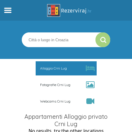
Casa
Appartamenti
Informazioni turistiche
Alloggio Crni Lug
Spiagge
Fotografie Crni Lug
webcams
Webcams Crni Lug
Incontra Croazia
Appartamenti Alloggio privato
musei
Crni Lug
No results, try the other locations