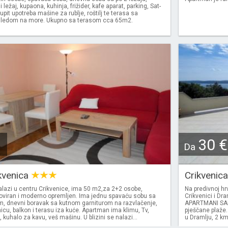
ežaj, kupaona, kuhinja, frižider, kafe aparat, parking, Sat-
 upit upotreba mašine za rublje, roštilj te terasa sa
gledom na more. Ukupno sa terasom cca 65m2.
30 €
Da
ikvenica
Crikvenic
lazi u centru Crikvenice, ima 50 m2,za 2+2 osobe,
Na predivnoj hr
oviran i moderno opremljen. Ima jednu spavaću sobu sa
Crikvenici i D
m, dnevni boravak sa kutnom garniturom na razvlačenje,
APARTMANI SARA
icu, balkon i terasu iza kuće. Apartman ima klimu, Tv,
pješčane plaže
 kuhalo za kavu, veš mašinu. U blizini se nalazi...
u Dramlju, 2 km