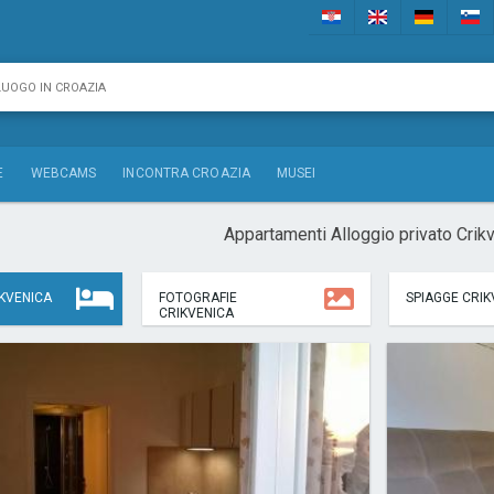
E
WEBCAMS
INCONTRA CROAZIA
MUSEI
Appartamenti Alloggio privato Crik
KVENICA
FOTOGRAFIE
SPIAGGE CRIK
CRIKVENICA