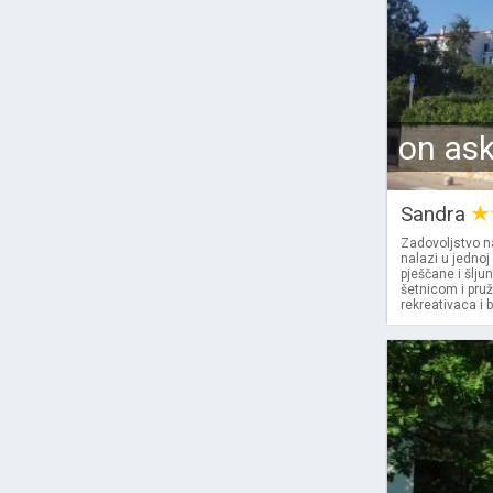
on as
Sandra
Zadovoljstvo n
nalazi u jednoj
pješčane i šlj
šetnicom i pru
rekreativaca i b