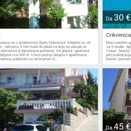
30 €
Da
Crikvenic
nalaze se u atraktivnom dijelu Crikvenice. Udaljeni su od
Novo uređeni 
 , odnosno 3 min hoda do plaže na koju se ulazak ne
za 3 osobe. -A
i kamenčići ili betonirana površina). Od glavne - pješčane
+ kauč. Sastoji
daljena cca 500 m. U kući postoji ukupno 5 apartmana.
jelo,hodnik,ku
anima prekriveni su laminatom ili...
krevet i pomoćn
k
45 €
Da