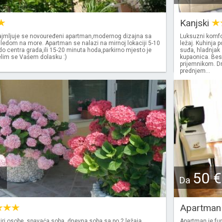
Kanjski
najmljuje se novouređeni apartman,modernog dizajna sa
Luksuzni komfo
ledom na more. Apartman se nalazi na mirnoj lokaciji 5-10
ležaj. Kuhinja 
o centra grada,ili 15-20 minuta hoda,parkirno mjesto je
suđa, hladnjak 
lim se Vašem dolasku :)
kupaonica. Besp
prijemnikom. D
prednjem...
50 €
Da
Apartman 
iri osobe, spavaća soba, dnevna soba sa po 2 ležaja,
Apartman je fun