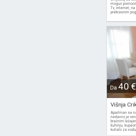
moguć pomoćni l
Tv, internet, na
prekrasnim po
40 €
Da
Višnja Cr
Apartman se na
nedavno je ren
bračnim ležaje
kuhinju, kupaon
kuhalo za vodu,