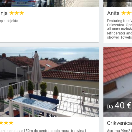
snja
Anita
pis objekta
Featuring free 
Crikvenica. Opat
All units inclu
refrigerator and
shower. Towels 
k
40 €
Da
Crikvenic
ani se nalaze 150m do centra grada,mora ,trgovina i
App ima 90m2,t