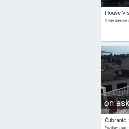
House Vi
Ovdje unesite o
on as
Čubranić
Pozdrav;apartm