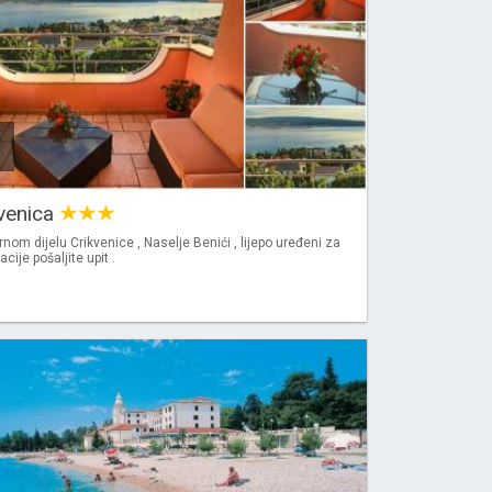
venica
nom dijelu Crikvenice , Naselje Benići , lijepo uređeni za
ije pošaljite upit .