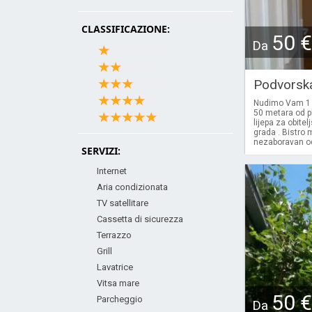
CLASSIFICAZIONE:
50 €
Da
Podvorsk
Nudimo Vam 1 a
50 metara od pl
lijepa za obite
grada . Bistro 
nezaboravan odm
SERVIZI:
Internet
Aria condizionata
TV satellitare
Cassetta di sicurezza
Terrazzo
Grill
Lavatrice
Vitsa mare
50 €
Parcheggio
Da