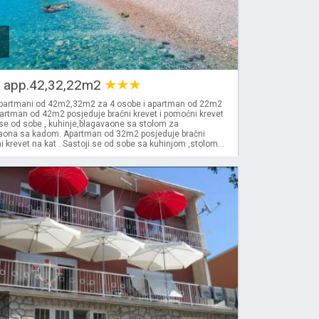
a app.42,32,22m2
apartmani od 42m2,32m2 za 4 osobe i apartman od 22m2
partman od 42m2 posjeduje bračni krevet i pomoćni krevet
 se od sobe , kuhinje,blagavaone sa stolom za
paona sa kadom. Apartman od 32m2 posjeduje bračni
i krevet na kat . Sastoji se od sobe sa kuhinjom ,stolom...