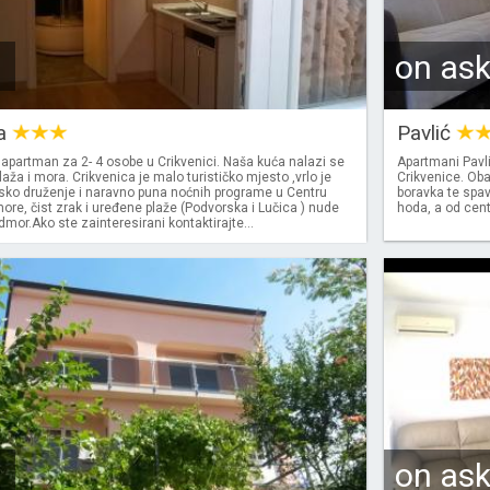
on as
a
Pavlić
partman za 2- 4 osobe u Crikvenici. Naša kuća nalazi se
Apartmani Pavli
aža i mora. Crikvenica je malo turističko mjesto ,vrlo je
Crikvenice. Ob
ljsko druženje i naravno puna noćnih programe u Centru
boravka te spav
more, čist zrak i uređene plaže (Podvorska i Lučica ) nude
hoda, a od cen
or.Ako ste zainteresirani kontaktirajte...
on as