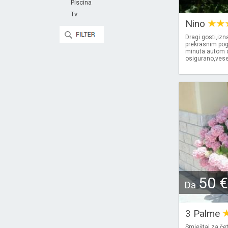
Piscina
Tv
Nino
Dragi gosti,iz
prekrasnim pog
minuta autom d
osigurano,vese
50 €
Da
3 Palme
Smještaj za čet