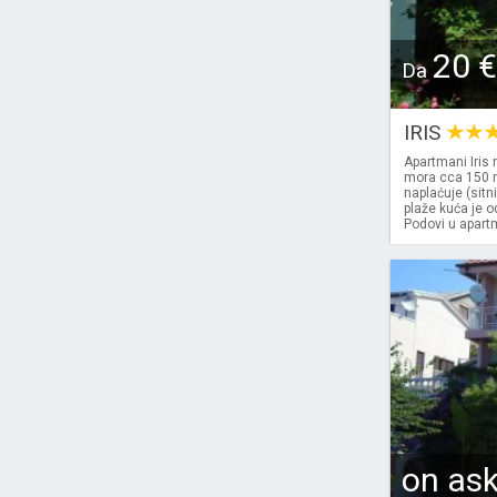
20 €
Da
IRIS
Apartmani Iris 
mora cca 150 m
naplaćuje (sitn
plaže kuća je o
Podovi u apartm
on as