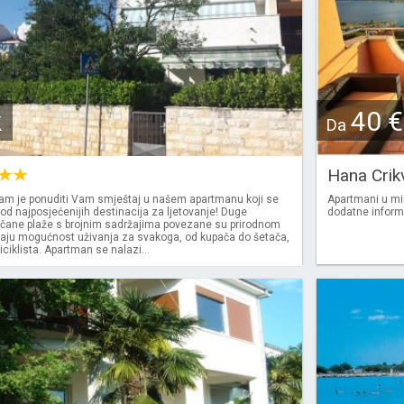
k
40 €
Da
Hana Crik
am je ponuditi Vam smještaj u našem apartmanu koji se
Apartmani u mir
 od najposjećenijih destinacija za ljetovanje! Duge
dodatne informac
unčane plaže s brojnim sadržajima povezane su prirodnom
žaju mogućnost uživanja za svakoga, od kupača do šetača,
iciklista. Apartman se nalazi...