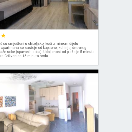
k
ć su smješteni u obiteljskoj kući u mirnom dijelu
a apartmana se sastoje od kupaone, kuhinje, dnevnog
aće sobe (spavaćih soba). Udaljenost od plaže je 5 minuta
tra Crikvenice 15 minuta hoda.
k