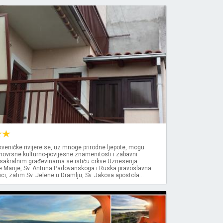
kveničke rivijere se, uz mnoge prirodne ljepote, mogu
znovrsne kulturno-povijesne znamenitosti i zabavni
 sakralnim građevinama se ističu crkve Uznesenja
e Marije, Sv. Antuna Padovanskoga i Ruska pravoslavna
ici, zatim Sv. Jelene u Dramlju, Sv. Jakova apostola...