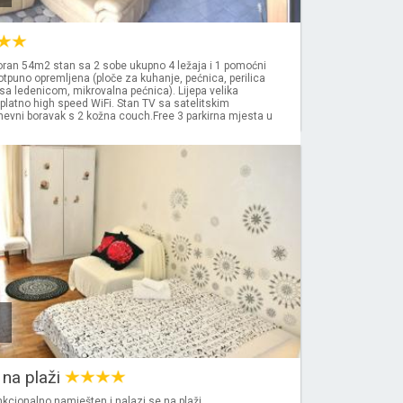
ran 54m2 stan sa 2 sobe ukupno 4 ležaja i 1 pomoćni
potpuno opremljena (ploče za kuhanje, pećnica, perilica
sa ledenicom, mikrovalna pećnica). Lijepa velika
latno high speed WiFi. Stan TV sa satelitskim
nevni boravak s 2 kožna couch.Free 3 parkirna mjesta u
na plaži
kcionalno namješten i nalazi se na plaži