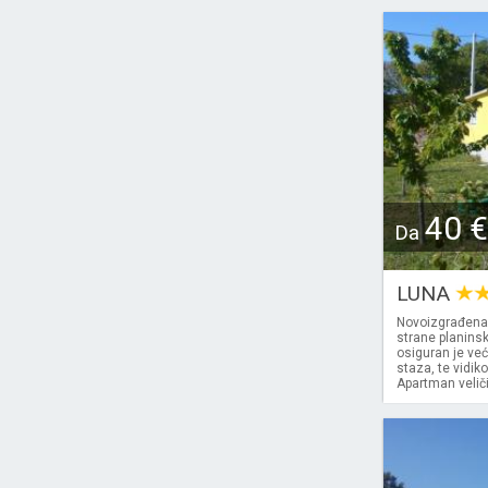
40 €
Da
LUNA
Novoizgrađena k
strane planinsk
osiguran je veći
staza, te vidik
Apartman veliči