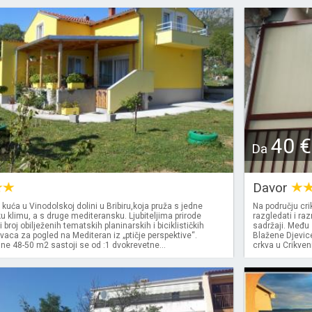
40 €
Da
Davor
uća u Vinodolskoj dolini u Bribiru,koja pruža s jedne
Na području cri
u klimu, a s druge mediteransku. Ljubiteljima prirode
razgledati i ra
 broj obilježenih tematskih planinarskih i biciklističkih
sadržaji. Među
ovaca za pogled na Mediteran iz „ptičje perspektive“.
Blažene Djevic
ne 48-50 m2 sastoji se od :1 dvokrevetne...
crkva u Crikven